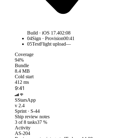
Build · iOS 17.4
02:08
04
Sign · Provision
00:41
05
TestFlight upload
—
Coverage
94%
Bundle
8.4 MB
Cold start
412 ms
9:41
S
StarsApp
v 2.4
Sprint · S-44
Ship review notes
3 of 8 tasks
37 %
Activity
AS-204