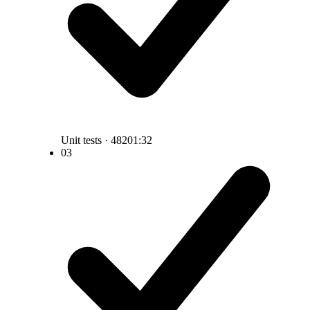
Unit tests · 482
01:32
03