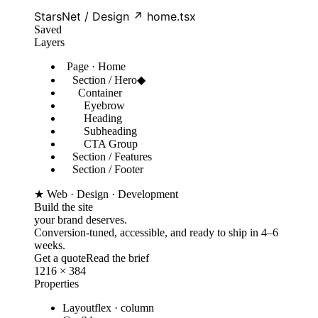
StarsNet / Design ↗ home.tsx
Saved
Layers
Page · Home
Section / Hero
◆
Container
Eyebrow
Heading
Subheading
CTA Group
Section / Features
Section / Footer
★ Web · Design · Development
Build the site
your brand deserves.
Conversion-tuned, accessible, and ready to ship in 4–6
weeks.
Get a quote
Read the brief
1216 × 384
Properties
Layout
flex · column