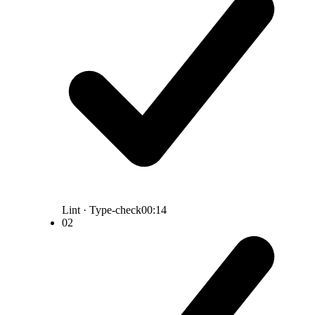
Lint · Type-check
00:14
02