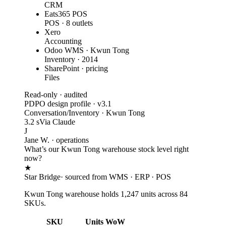
CRM
Eats365 POS
POS · 8 outlets
Xero
Accounting
Odoo WMS · Kwun Tong
Inventory · 2014
SharePoint · pricing
Files
Read-only · audited
PDPO design profile · v3.1
Conversation
/
Inventory · Kwun Tong
3.2 s
Via Claude
J
Jane W. · operations
What’s our Kwun Tong warehouse stock level right
now?
★
Star Bridge
· sourced from WMS · ERP · POS
Kwun Tong warehouse holds
1,247
units across
84
SKUs.
SKU
Units
WoW