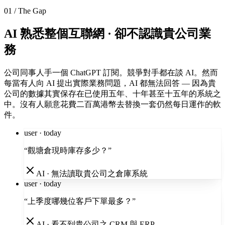
01 / The Gap
AI 熟悉整個互聯網 · 卻不認識貴公司業
務
公司同事人手一個 ChatGPT 訂閱。競爭對手都在談 AI。然而
每當有人向 AI 提出實際業務問題，AI 都無法回答 — 因為貴
公司的數據其實保存在已使用五年、十年甚至十五年的系統之
中。沒有人願意花費二百萬港幣去替換一套仍然每日運作的軟
件。
user · today
“
觀塘倉現時庫存多少？
”
AI · 無法讀取貴公司之倉庫系統
user · today
“
上季度哪幾位客戶下單最多？
”
AI · 看不到貴公司之 CRM 與 ERP