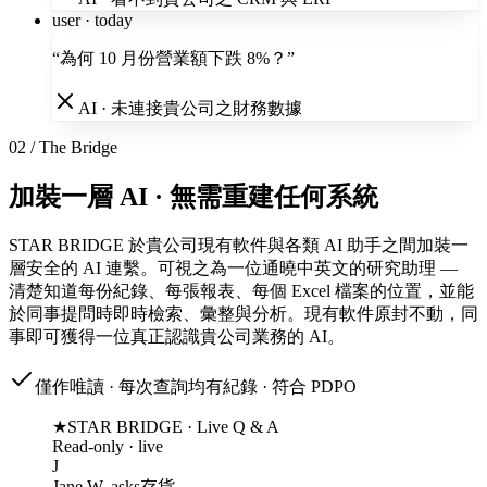
user · today
“
為何 10 月份營業額下跌 8%？
”
AI · 未連接貴公司之財務數據
02 / The Bridge
加裝一層 AI · 無需重建任何系統
STAR BRIDGE 於貴公司現有軟件與各類 AI 助手之間加裝一
層安全的 AI 連繫。可視之為一位通曉中英文的研究助理 —
清楚知道每份紀錄、每張報表、每個 Excel 檔案的位置，並能
於同事提問時即時檢索、彙整與分析。現有軟件原封不動，同
事即可獲得一位真正認識貴公司業務的 AI。
僅作唯讀 · 每次查詢均有紀錄 · 符合 PDPO
★
STAR BRIDGE · Live Q & A
Read-only · live
J
Jane W.
asks
存貨