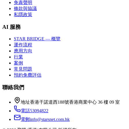
免責聲明
條款與協議
私隱政策
AI 服務
STAR BRIDGE — 概覽
運作流程
應用方向
行業
案例
常見問題
預約免費評估
聯絡我們
地址
香港干諾道西188號香港商業中心 36 樓 09 室
電話
53094822
電郵
info@starsnet.com.hk