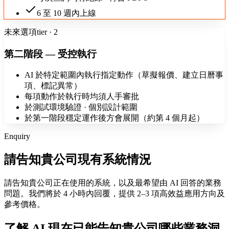
6 至 10 週內上線
未來選項
tier · 2
第二階段 — 受控執行
AI 於特定範圍內執行指定動作（草擬報價、建立日曆事
項、標記異常）
每項動作於執行時均須人手審批
於測試環境驗證 · 個別設計範圍
於第一階段穩定運作後方會展開（約第 4 個月起）
Enquiry
請告知貴公司現有系統情況
請告知貴公司正在使用的系統，以及最希望由 AI 回答的業務
問題。我們將於 4 小時內回覆，提供 2–3 項高效益應用方向及
參考價格。
了解 AI 現在已能告知貴公司哪些業務洞