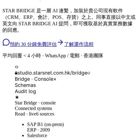
STAR BRIDGE 是一層 AI 連繫，加裝於貴公司現有軟件
（CRM、ERP、會計、POS、存貨）之上。同事直接以中文或
英文向 STAR BRIDGE AI 提問，即可獲取基於真實業務數據
的回應。
預約 30 分鐘免費評估
了解運作流程
平均回覆 < 4 小時 · WhatsApp / 電郵 · 香港團隊
studio.starsnet.com.hk/bridge
Bridge · Console
×
Schemas
Audit log
★
Star Bridge · console
Connected systems
Read · live
6 sources
SAP B1 (on-prem)
ERP · 2009
Salesforce