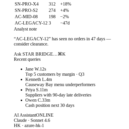
SN-PRO-X4
312
+18%
SN-PRO-S2
274
+4%
AC-MID-08
198
−2%
AC-LEGACY-12
3
−47d
Analyst note
“AC-LEGACY-12” has seen no orders in 47 days —
consider clearance.
Ask STAR BRIDGE…
⌘K
Recent queries
Jane W.
12s
Top 5 customers by margin · Q3
Kenneth L.
4m
Causeway Bay menu underperformers
Priya S.
11m
Suppliers with 90-day late deliveries
Owen C.
33m
Cash position next 30 days
AI Assistant
ONLINE
Claude · Sonnet 4.6
HK · azure-hk-1