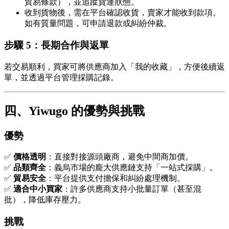
貿易條款），並追蹤貨運狀態。
收到貨物後，需在平台確認收貨，賣家才能收到款項。
如有質量問題，可申請退款或糾紛仲裁。
步驟 5：長期合作與返單
若交易順利，買家可將供應商加入「我的收藏」，方便後續返
單，並透過平台管理採購記錄。
四、Yiwugo 的優勢與挑戰
優勢
✅
價格透明
：直接對接源頭廠商，避免中間商加價。
✅
品類齊全
：義烏市場的龐大供應鏈支持「一站式採購」。
✅
貿易安全
：平台提供支付擔保和糾紛處理機制。
✅
適合中小買家
：許多供應商支持小批量訂單（甚至混
批），降低庫存壓力。
挑戰