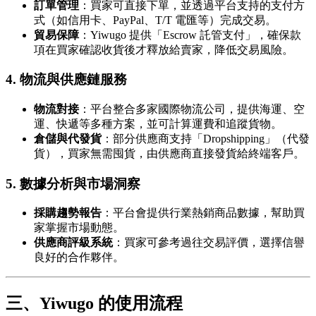
訂單管理
：買家可直接下單，並透過平台支持的支付方
式（如信用卡、PayPal、T/T 電匯等）完成交易。
貿易保障
：Yiwugo 提供「Escrow 託管支付」，確保款
項在買家確認收貨後才釋放給賣家，降低交易風險。
4. 物流與供應鏈服務
物流對接
：平台整合多家國際物流公司，提供海運、空
運、快遞等多種方案，並可計算運費和追蹤貨物。
倉儲與代發貨
：部分供應商支持「Dropshipping」（代發
貨），買家無需囤貨，由供應商直接發貨給終端客戶。
5. 數據分析與市場洞察
採購趨勢報告
：平台會提供行業熱銷商品數據，幫助買
家掌握市場動態。
供應商評級系統
：買家可參考過往交易評價，選擇信譽
良好的合作夥伴。
三、Yiwugo 的使用流程