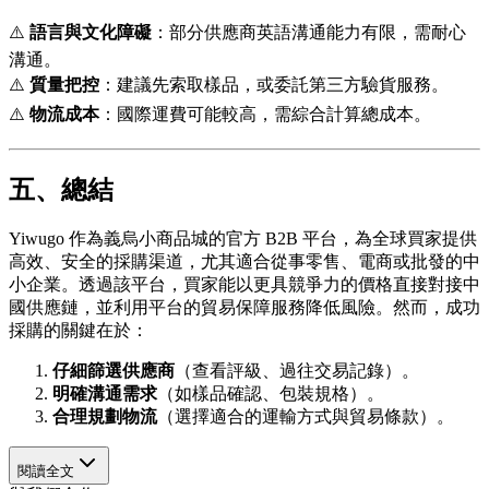
⚠️
語言與文化障礙
：部分供應商英語溝通能力有限，需耐心
溝通。
⚠️
質量把控
：建議先索取樣品，或委託第三方驗貨服務。
⚠️
物流成本
：國際運費可能較高，需綜合計算總成本。
五、總結
Yiwugo 作為義烏小商品城的官方 B2B 平台，為全球買家提供
高效、安全的採購渠道，尤其適合從事零售、電商或批發的中
小企業。透過該平台，買家能以更具競爭力的價格直接對接中
國供應鏈，並利用平台的貿易保障服務降低風險。然而，成功
採購的關鍵在於：
仔細篩選供應商
（查看評級、過往交易記錄）。
明確溝通需求
（如樣品確認、包裝規格）。
合理規劃物流
（選擇適合的運輸方式與貿易條款）。
閱讀全文