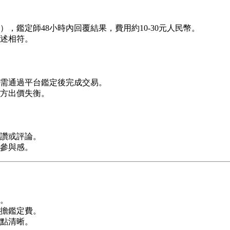
，鑑定師48小時內回覆結果，費用約10-30元人民幣。
述相符。
需通過平台鑑定後完成交易。
方出價失衡。
讚或評論。
參與感。
。
擔鑑定費。
點清晰。