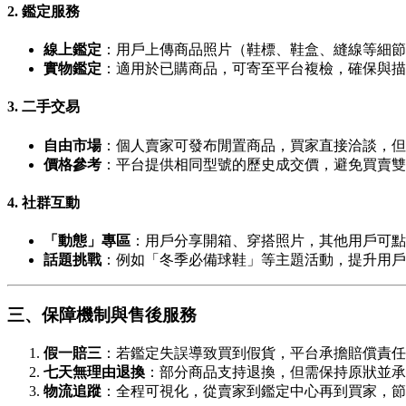
2. 鑑定服務
線上鑑定
：用戶上傳商品照片（鞋標、鞋盒、縫線等細節）
實物鑑定
：適用於已購商品，可寄至平台複檢，確保與描
3. 二手交易
自由市場
：個人賣家可發布閒置商品，買家直接洽談，但
價格參考
：平台提供相同型號的歷史成交價，避免買賣雙
4. 社群互動
「動態」專區
：用戶分享開箱、穿搭照片，其他用戶可點
話題挑戰
：例如「冬季必備球鞋」等主題活動，提升用戶
三、保障機制與售後服務
假一賠三
：若鑑定失誤導致買到假貨，平台承擔賠償責任
七天無理由退換
：部分商品支持退換，但需保持原狀並承
物流追蹤
：全程可視化，從賣家到鑑定中心再到買家，節