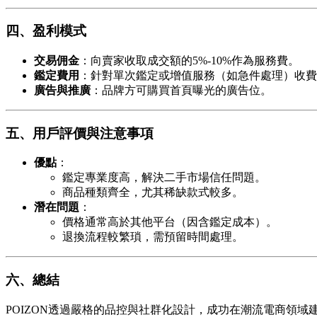
四、盈利模式
交易佣金
：向賣家收取成交額的5%-10%作為服務費。
鑑定費用
：針對單次鑑定或增值服務（如急件處理）收費
廣告與推廣
：品牌方可購買首頁曝光的廣告位。
五、用戶評價與注意事項
優點
：
鑑定專業度高，解決二手市場信任問題。
商品種類齊全，尤其稀缺款式較多。
潛在問題
：
價格通常高於其他平台（因含鑑定成本）。
退換流程較繁瑣，需預留時間處理。
六、總結
POIZON透過嚴格的品控與社群化設計，成功在潮流電商領