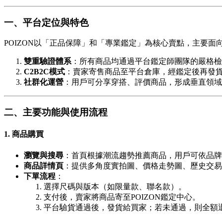
一、平台定位與特色
POIZON以「正品保障」和「專業鑑定」為核心賣點，主要
雙重驗證體系
：所有商品均通過平台鑑定師團隊的嚴格檢
C2B2C模式
：賣家寄售商品至平台倉庫，經鑑定後再發
社群化運營
：用戶可分享穿搭、評價商品，形成垂直領域
二、主要功能與使用流程
1. 商品購買
瀏覽與搜尋
：首頁根據潮流趨勢推薦商品，用戶可依品牌（如
商品詳情頁
：提供多角度實拍圖、價格走勢圖、歷史交易
下單流程
：
選擇尺碼與版本（如限量款、聯名款）。
支付後，賣家將商品寄至POIZON鑑定中心。
平台驗貨通過後，發貨給買家；若未通過，則全額