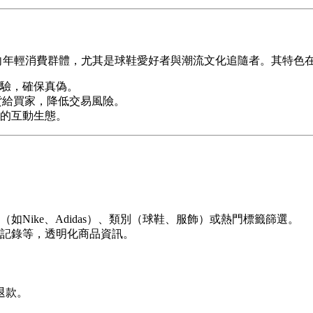
面向年輕消費群體，尤其是球鞋愛好者與潮流文化追隨者。其特色
驗，確保真偽。
貨給買家，降低交易風險。
的互動生態。
Nike、Adidas）、類別（球鞋、服飾）或熱門標籤篩選。
記錄等，透明化商品資訊。
退款。