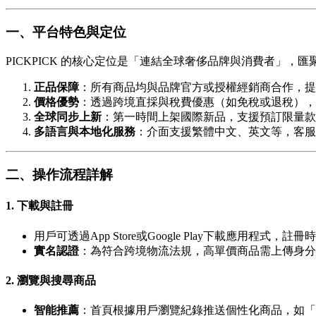
一、平台特色與定位
PICKPICK 的核心定位是「連結全球奢侈品牌與消費者」
正品保障
：所有商品均與品牌官方或授權經銷商合作，提
價格優勢
：透過跨境直採與稅費優惠（如免稅或退稅），價
全球同步上新
：第一時間上架國際新品，支援預訂限量款
多語言與本地化服務
：介面支援繁體中文、英文等，客服
二、操作流程詳解
1. 下載與註冊
用戶可透過App Store或Google Play下載應用程式
實名認證
：為符合跨境物流法規，高單價商品需上傳身分
2. 瀏覽與搜尋商品
智能推薦
：首頁根據用戶瀏覽紀錄推送個性化商品，如「