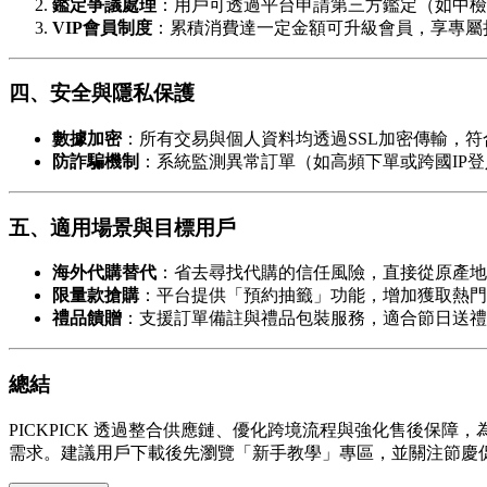
鑑定爭議處理
：用戶可透過平台申請第三方鑑定（如中檢
VIP會員制度
：累積消費達一定金額可升級會員，享專屬
四、安全與隱私保護
數據加密
：所有交易與個人資料均透過SSL加密傳輸，符
防詐騙機制
：系統監測異常訂單（如高頻下單或跨國IP
五、適用場景與目標用戶
海外代購替代
：省去尋找代購的信任風險，直接從原產地
限量款搶購
：平台提供「預約抽籤」功能，增加獲取熱門
禮品饋贈
：支援訂單備註與禮品包裝服務，適合節日送禮
總結
PICKPICK 透過整合供應鏈、優化跨境流程與強化售後
需求。建議用戶下載後先瀏覽「新手教學」專區，並關注節慶