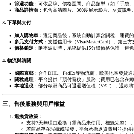
篩選功能
：可依品牌、價格區間、商品類型（如「手袋」
商品詳情頁
：包含高清圖片、360度展示影片、材質說
3. 下單與支付
加入購物車
：選定商品後，系統自動計算含關稅、運費的
多元支付方式
：支援信用卡（Visa/MasterCard）、第三
價格鎖定
：匯率波動時，系統提供15分鐘價格保護，避
4. 物流與清關
國際直郵
：合作DHL、FedEx等物流商，歐美地區發貨
關稅處理
：平台提供「預付關稅」服務（費用已包含在總
本地退稅
：部分歐洲商品可退還增值稅（VAT），退款
三、售後服務與用戶權益
退換貨政策
：
支持7天無理由退換（需商品未使用、標籤完整）
若商品存在瑕疵或誤發，平台承擔退貨費用並提供