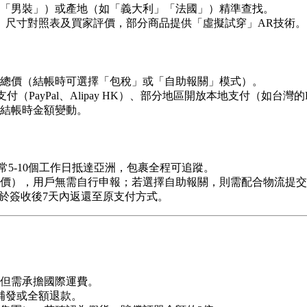
「男裝」）或產地（如「義大利」「法國」）精準查找。
明、尺寸對照表及買家評價，部分商品提供「虛擬試穿」AR技術。
總價（結帳時可選擇「包稅」或「自助報關」模式）。
方支付（PayPal、Alipay HK）、部分地區開放本地支付（如台灣的L
免結帳時金額變動。
通常5-10個工作日抵達亞洲，包裹全程可追蹤。
價），用戶無需自行申報；若選擇自助報關，則需配合物流提交
將於簽收後7天內返還至原支付方式。
，但需承擔國際運費。
補發或全額退款。