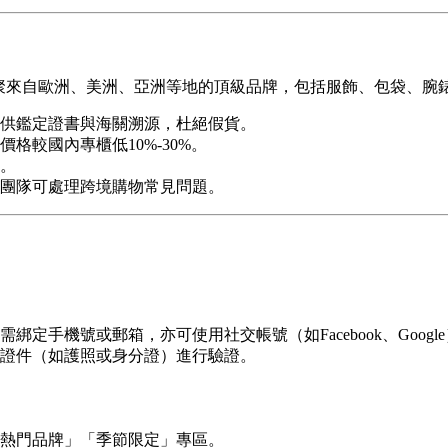
，匯聚來自歐洲、美洲、亞洲等地的頂級品牌，包括服飾、包袋、
供鑑定證書與海關溯源，杜絕假貨。
格較國內專櫃低10%-30%。
。
團隊可處理跨境購物常見問題。
，註冊時需綁定手機號或郵箱，亦可使用社交帳號（如Facebook、Goog
證件（如護照或身分證）進行驗證。
熱門品牌」「季節限定」專區。