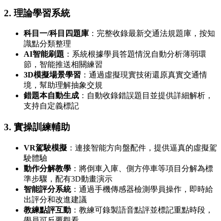
2. 理論學習系統
科目一/科目四題庫
：完整收錄最新交通法規題庫，按知
識點分類整理
AI智能刷題
：系統根據學員答題情況自動分析薄弱環
節，智能推送相關練習
3D模擬場景學習
：通過虛擬現實技術還原真實交通情
境，幫助理解抽象交規
錯題本自動生成
：自動收錄錯誤題目並提供詳細解析，
支持自定義標記
3. 實操訓練輔助
VR駕駛模擬
：連接智能方向盤配件，提供逼真的虛擬駕
駛體驗
動作分解教學
：將倒車入庫、側方停車等項目分解為標
準步驟，配有3D動畫演示
智能評分系統
：通過手機傳感器檢測學員操作，即時給
出評分和改進建議
教練點評互動
：教練可錄製語音點評並標記重點時段，
學員可反覆觀看