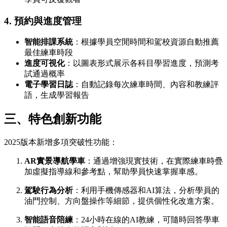
4. 預約與進度管理
智能排課系統
：根據學員空閒時間和駕校資源自動推薦
最佳練車時段
進度可視化
：以圖表形式展示各科目學習進度，預測考
試通過概率
電子學習日誌
：自動記錄每次練車時間、內容和教練評
語，生成學習報告
三、特色創新功能
2025版本新增多項突破性功能：
AR實景導航學車
：通過增強現實技術，在實際練車時疊
加虛擬指導線和參考點，幫助學員快速掌握車感。
駕駛行為分析
：利用手機傳感器和AI算法，分析學員的
油門控制、方向盤操作等細節，提供個性化改進方案。
智能語音陪練
：24小時在線的AI教練，可隨時回答學車