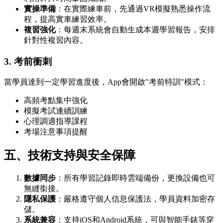
實操準備
：在實際練車前，先通過VR模擬熟悉操作流
程，提高實車練習效率。
複習強化
：每週末系統會自動生成本週學習報告，安排
針對性複習內容。
3. 考前衝刺
當學員達到一定學習進度後，App會開啟"考前特訓"模式：
高頻考點集中強化
模擬考試連續訓練
心理調適指導課程
考場注意事項提醒
五、技術支持與安全保障
數據同步
：所有學習記錄即時雲端備份，更換設備也可
無縫銜接。
隱私保護
：嚴格遵守個人信息保護法，學員資料加密存
儲。
系統兼容
：支持iOS和Android系統，可與智能手錶等穿