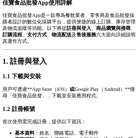
佳寶食品批發App使用詳解
佳寶食品批發App是一款專為餐飲業者、零售商及食品批發採
購者設計的數位化採購平台，提供便捷的線上訂購、庫存管理
及物流追蹤等功能。以下將從
註冊與登入
、
商品瀏覽與搜尋
、
訂購流程
、
支付方式
、
物流配送
及
售後服務
六大面向詳細說明
其運作方式。
1. 註冊與登入
1.1 下載與安裝
用戶可透過**App Store（iOS）
或
Google Play（Android）**搜
尋「佳寶食品批發」，下載並安裝應用程式。
1.2 註冊帳號
首次使用需完成註冊，提供以下資訊：
基本資料
：姓名、聯絡電話、電子郵件