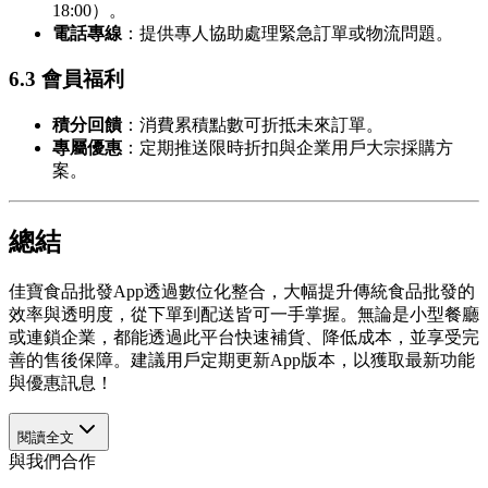
18:00）。
電話專線
：提供專人協助處理緊急訂單或物流問題。
6.3 會員福利
積分回饋
：消費累積點數可折抵未來訂單。
專屬優惠
：定期推送限時折扣與企業用戶大宗採購方
案。
總結
佳寶食品批發App透過數位化整合，大幅提升傳統食品批發的
效率與透明度，從下單到配送皆可一手掌握。無論是小型餐廳
或連鎖企業，都能透過此平台快速補貨、降低成本，並享受完
善的售後保障。建議用戶定期更新App版本，以獲取最新功能
與優惠訊息！
閱讀全文
與我們合作