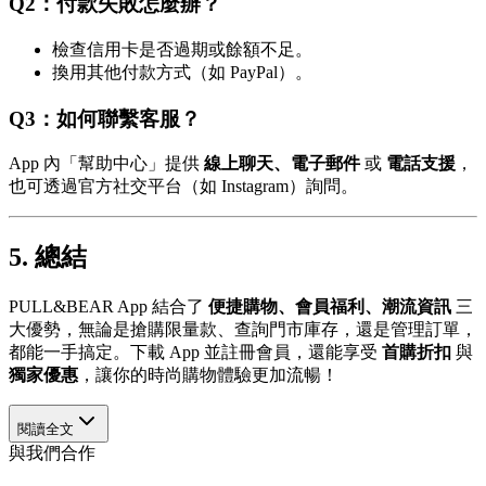
Q2：付款失敗怎麼辦？
檢查信用卡是否過期或餘額不足。
換用其他付款方式（如 PayPal）。
Q3：如何聯繫客服？
App 內「幫助中心」提供
線上聊天、電子郵件
或
電話支援
，
也可透過官方社交平台（如 Instagram）詢問。
5. 總結
PULL&BEAR App 結合了
便捷購物、會員福利、潮流資訊
三
大優勢，無論是搶購限量款、查詢門市庫存，還是管理訂單，
都能一手搞定。下載 App 並註冊會員，還能享受
首購折扣
與
獨家優惠
，讓你的時尚購物體驗更加流暢！
閱讀全文
與我們合作