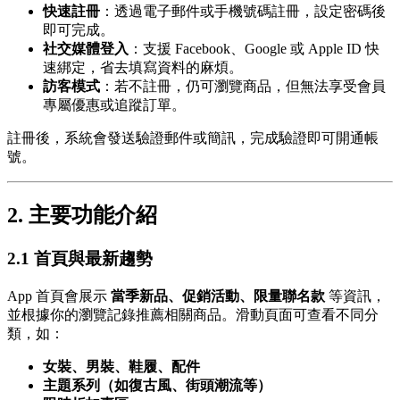
快速註冊
：透過電子郵件或手機號碼註冊，設定密碼後
即可完成。
社交媒體登入
：支援 Facebook、Google 或 Apple ID 快
速綁定，省去填寫資料的麻煩。
訪客模式
：若不註冊，仍可瀏覽商品，但無法享受會員
專屬優惠或追蹤訂單。
註冊後，系統會發送驗證郵件或簡訊，完成驗證即可開通帳
號。
2. 主要功能介紹
2.1 首頁與最新趨勢
App 首頁會展示
當季新品、促銷活動、限量聯名款
等資訊，
並根據你的瀏覽記錄推薦相關商品。滑動頁面可查看不同分
類，如：
女裝、男裝、鞋履、配件
主題系列（如復古風、街頭潮流等）