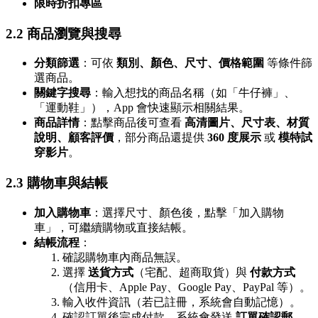
限時折扣專區
2.2 商品瀏覽與搜尋
分類篩選
：可依
類別、顏色、尺寸、價格範圍
等條件篩
選商品。
關鍵字搜尋
：輸入想找的商品名稱（如「牛仔褲」、
「運動鞋」），App 會快速顯示相關結果。
商品詳情
：點擊商品後可查看
高清圖片、尺寸表、材質
說明、顧客評價
，部分商品還提供
360 度展示
或
模特試
穿影片
。
2.3 購物車與結帳
加入購物車
：選擇尺寸、顏色後，點擊「加入購物
車」，可繼續購物或直接結帳。
結帳流程
：
確認購物車內商品無誤。
選擇
送貨方式
（宅配、超商取貨）與
付款方式
（信用卡、Apple Pay、Google Pay、PayPal 等）。
輸入收件資訊（若已註冊，系統會自動記憶）。
確認訂單後完成付款，系統會發送
訂單確認郵