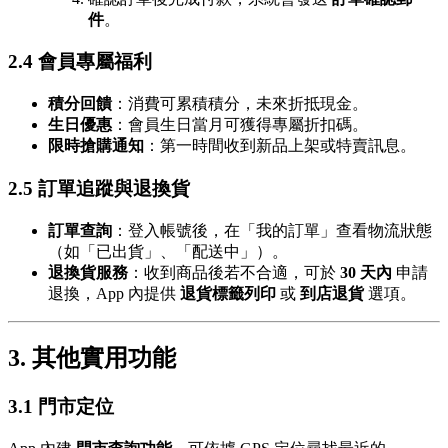
件
。
2.4 會員專屬福利
積分回饋
：消費可累積積分，未來折抵現金。
生日優惠
：會員生日當月可獲得專屬折扣碼。
限時搶購通知
：第一時間收到新品上架或特賣訊息。
2.5 訂單追蹤與退換貨
訂單查詢
：登入帳號後，在「我的訂單」查看物流狀態
（如「已出貨」、「配送中」）。
退換貨服務
：收到商品後若不合適，可於
30 天內
申請
退換，App 內提供
退貨標籤列印
或
到店退貨
選項。
3. 其他實用功能
3.1 門市定位