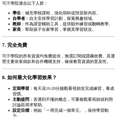
可汗學院適合以下人群：
學生
：補充學校課程，強化弱科或預習新內容。
自學者
：自主安排學習計劃，探索興趣領域。
教師
：作為課堂輔助工具，提供額外練習或翻轉教學。
家長
：幫助孩子在家學習，掌握其學習狀況。
7. 完全免費
可汗學院的所有資源均免費提供，無需訂閱或隱藏收費。其運
營主要依靠捐款和合作機構支持，確保教育資源的普及性。
8. 如何最大化學習效果？
定期學習
：每天花10-20分鐘觀看視頻並完成練習，養成
習慣。
主動提問
：若遇到不懂的概念，可重複觀看視頻或利用
討論區尋求幫助。
設定目標
：例如「一周完成一個單元」，保持學習動
力。