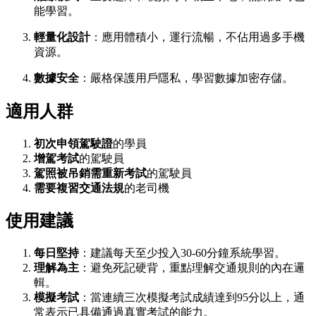
能學習。
輕量化設計
：應用體積小，運行流暢，不佔用過多手機
資源。
數據安全
：嚴格保護用戶隱私，學習數據加密存儲。
適用人群
初次申領駕駛證
的學員
增駕考試
的駕駛員
駕照被吊銷需重新考試
的駕駛員
需要複習交通法規
的老司機
使用建議
每日堅持
：建議每天至少投入30-60分鐘系統學習。
理解為主
：避免死記硬背，重點理解交通規則的內在邏
輯。
模擬考試
：當連續三次模擬考試成績達到95分以上，通
常表示已具備通過真實考試的能力。