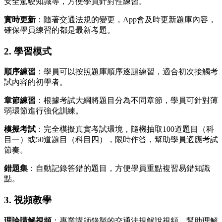
安全駕駛知識等，方便學員針對性練習。
實時更新
：隨著交通法規的變更，App會及時更新題庫內容，
確保學員練習的都是最新考題。
2. 學習模式
順序練習
：學員可以按照題庫順序逐題練習，適合初次接觸考
試內容的初學者。
章節練習
：根據考試大綱將題目分為不同章節，學員可針對薄
弱環節進行強化訓練。
模擬考試
：完全模擬真實考試環境，隨機抽取100道題目（科
目一）或50道題目（科目四），限時作答，幫助學員適應考試
節奏。
錯題集
：自動記錄答錯的題目，方便學員重點複習易錯知識
點。
3. 視頻教學
理論講解視頻
：專業講師錄製的交通法規解說視頻，幫助理解