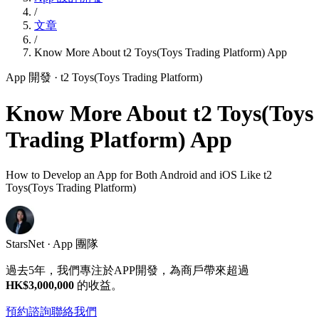
/
文章
/
Know More About t2 Toys(Toys Trading Platform) App
App 開發
· t2 Toys(Toys Trading Platform)
Know More About t2 Toys(Toys
Trading Platform) App
How to Develop an App for Both Android and iOS Like t2
Toys(Toys Trading Platform)
StarsNet · App 團隊
過去5年，我們專注於APP開發，為商戶帶來超過
HK$3,000,000
的收益。
預約諮詢
聯絡我們