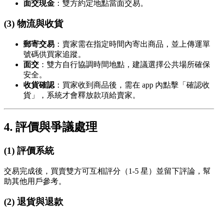
面交現金
：雙方約定地點當面交易。
(3) 物流與收貨
郵寄交易
：賣家需在指定時間內寄出商品，並上傳運單
號碼供買家追蹤。
面交
：雙方自行協調時間地點，建議選擇公共場所確保
安全。
收貨確認
：買家收到商品後，需在 app 內點擊「確認收
貨」，系統才會釋放款項給賣家。
4. 評價與爭議處理
(1) 評價系統
交易完成後，買賣雙方可互相評分（1-5 星）並留下評論，幫
助其他用戶參考。
(2) 退貨與退款