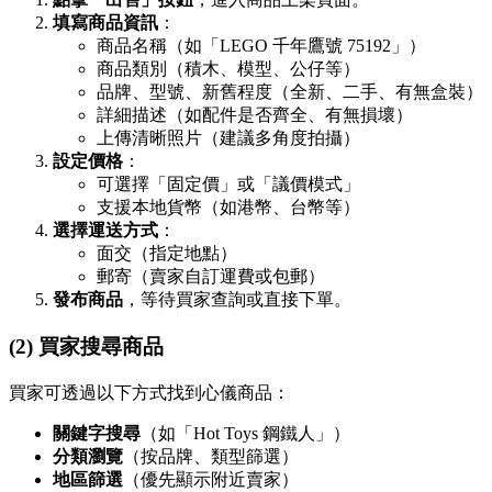
填寫商品資訊
：
商品名稱（如「LEGO 千年鷹號 75192」）
商品類別（積木、模型、公仔等）
品牌、型號、新舊程度（全新、二手、有無盒裝）
詳細描述（如配件是否齊全、有無損壞）
上傳清晰照片（建議多角度拍攝）
設定價格
：
可選擇「固定價」或「議價模式」
支援本地貨幣（如港幣、台幣等）
選擇運送方式
：
面交（指定地點）
郵寄（賣家自訂運費或包郵）
發布商品
，等待買家查詢或直接下單。
(2) 買家搜尋商品
買家可透過以下方式找到心儀商品：
關鍵字搜尋
（如「Hot Toys 鋼鐵人」）
分類瀏覽
（按品牌、類型篩選）
地區篩選
（優先顯示附近賣家）