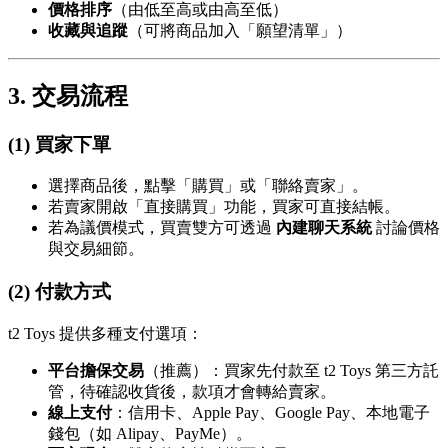
價格排序
（由低至高或由高至低）
收藏與追蹤
（可將商品加入「願望清單」）
3. 交易流程
(1) 買家下單
選擇商品後，點擊「購買」或「聯絡賣家」。
若賣家開啟「直接購買」功能，買家可直接結帳。
若為議價模式，買賣雙方可透過
內建聊天系統
討論價格
與交易細節。
(2) 付款方式
t2 Toys 提供多種支付選項：
平台擔保交易
（推薦）：買家先付款至 t2 Toys 第三方託
管，待確認收貨後，款項才會轉給賣家。
線上支付
：信用卡、Apple Pay、Google Pay、本地電子
錢包（如 Alipay、PayMe）。