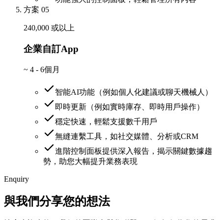
方案 05
240,000 或以上
企業自訂App
~
4 - 6個月
智能AI功能（例如個人化建議或聊天機械人）
即時更新（例如實時庫存、即時用戶操作）
穩定快速，輕鬆支援數千用戶
無縫連繫工具，如社交媒體、分析或CRM
進階控制面板提供深入報告，揭示關鍵數據趨
勢，助您大幅提升業務表現
Enquiry
與我們分享您的想法