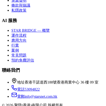
免責聲明
條款與協議
私隱政策
AI 服務
STAR BRIDGE — 概覽
運作流程
應用方向
行業
案例
常見問題
預約免費評估
聯絡我們
地址
香港干諾道西188號香港商業中心 36 樓 09 室
電話
53094822
電郵
info@starsnet.com.hk
© 2026 聚陞(香港)有限公司 版權所有