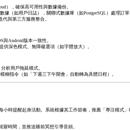
Cloud），確保高可用性與數據備份。
化數據（如用戶日誌），關聯式數據庫（如PostgreSQL）處理訂
快速迭代與第三方服務整合。
保iOS與Android版本一致性。
n原則，並提供深色模式、無障礙選項（如字體放大）。
模型，分析用戶拖延模式。
的模糊指令（如「下週三下午開會」自動轉為具體日程）。
每小時提醒起身活動。系統根據其工作節奏，推薦「專注模式」
就寢時間，並推送睡前冥想引導音頻。