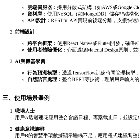
雲端伺服器
：採用分散式架構（如AWS或Google 
資料庫
：使用NoSQL（如MongoDB）儲存非結構
API設計
：RESTful API實現前後端分離，支援
前端設計
跨平台框架
：使用React Native或Flutter開發，確
使用者體驗優化
：介面遵循Material Desig
AI與機器學習
行為預測模型
：透過TensorFlow訓練時間管理
自然語言處理
：整合BERT等技術，理解用戶輸入
三、使用場景舉例
職場人士
用戶A透過蓮花應用整合會議日程、專案截止日，並設定
健康意識族群
用戶B的智慧手環數據顯示睡眠不足，應用程式建議調整