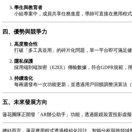
學生與教育者
小組專案中，成員共享任務進度，導師可直接在應用程式
四、優勢與競爭力
高度整合性
打破「多工具並用」的碎片化問題，單一平台即可滿足健
隱私保護
採用端到端加密（E2EE）傳輸數據，符合GDPR規範
持續進化
每兩週發布一次功能更新，並透過用戶回饋調整演算法（
五、未來發展方向
蓮花團隊正開發「AR辦公助手」功能，透過眼鏡裝置投影虛
總結而言，蓮花應用程式透過模組化設計、智能分析與跨領域