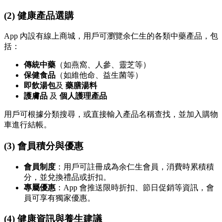
(2) 健康產品選購
App 內設有線上商城，用戶可瀏覽余仁生的各類中藥產品，包
括：
傳統中藥
（如燕窩、人參、靈芝等）
保健食品
（如維他命、益生菌等）
即飲湯包
及
藥膳湯料
護膚品
及
個人護理產品
用戶可根據分類搜尋，或直接輸入產品名稱查找，並加入購物
車進行結帳。
(3) 會員積分與優惠
會員制度
：用戶可註冊成為余仁生會員，消費時累積積
分，並兌換禮品或折扣。
專屬優惠
：App 會推送限時折扣、節日促銷等資訊，會
員可享有獨家優惠。
(4) 健康資訊與養生建議