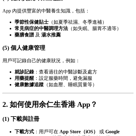
App 內提供豐富的中醫養生知識，包括：
季節性保健貼士
（如夏季祛濕、冬季進補）
常見病症的中醫調理方法
（如失眠、腸胃不適等）
藥膳食譜
及
湯水推薦
(5) 個人健康管理
用戶可記錄自己的健康狀況，例如：
就診記錄
：查看過往的中醫診斷及處方
用藥提醒
：設定服藥時間，避免漏服
健康數據追蹤
（如血壓、睡眠質量等）
2. 如何使用余仁生香港 App？
(1) 下載與註冊
下載方式
：用戶可在
App Store（iOS）
或
Google