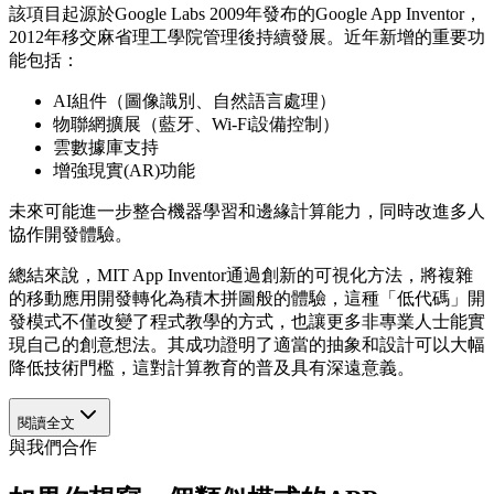
該項目起源於Google Labs 2009年發布的Google App Inventor，
2012年移交麻省理工學院管理後持續發展。近年新增的重要功
能包括：
AI組件（圖像識別、自然語言處理）
物聯網擴展（藍牙、Wi-Fi設備控制）
雲數據庫支持
增強現實(AR)功能
未來可能進一步整合機器學習和邊緣計算能力，同時改進多人
協作開發體驗。
總結來說，MIT App Inventor通過創新的可視化方法，將複雜
的移動應用開發轉化為積木拼圖般的體驗，這種「低代碼」開
發模式不僅改變了程式教學的方式，也讓更多非專業人士能實
現自己的創意想法。其成功證明了適當的抽象和設計可以大幅
降低技術門檻，這對計算教育的普及具有深遠意義。
閱讀全文
與我們合作