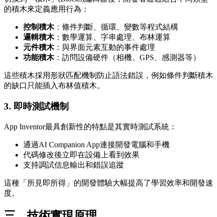
的積木來定義應用行為：
控制積木
：條件判斷、循環、變數等程式結構
邏輯積木
：數學運算、字串處理、布林運算
元件積木
：與界面元素互動的事件處理
功能積木
：訪問設備硬件（相機、GPS、感測器等）
這些積木採用形狀匹配機制防止語法錯誤，例如條件判斷積木
的缺口只能插入布林值積木。
3. 即時測試機制
App Inventor最具創新性的特點是其實時測試系統：
通過AI Companion App連接開發電腦和手機
代碼修改後立即在設備上看到效果
支持調試信息輸出和錯誤追蹤
這種「所見即所得」的開發體驗大幅提高了學習效率和開發速
度。
三、技術實現原理