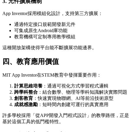
3. 元件擴展機制
App Inventor採用模組化設計，支持第三方擴展：
通過特定接口規範開發新元件
可集成原生Android庫功能
教育機構可定制專用教學模組
這種開放架構使得平台能不斷擴展功能邊界。
四、教育應用價值
MIT App Inventor在STEM教育中發揮重要作用：
計算思維培養
：通過可視化方式學習程式邏輯
跨學科整合
：結合數學、物理等學科知識解決實際問題
創客教育
：快速實現物聯網、AI等前沿技術原型
成就感激勵
：短時間內創建可運行的真實應用
許多學校採用「從APP開發入門程式設計」的教學路徑，正是
基於這個工具的低門檻特性。