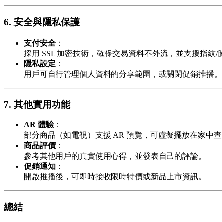
6. 安全與隱私保護
支付安全
：
採用 SSL 加密技術，確保交易資料不外流，並支援指紋
隱私設定
：
用戶可自行管理個人資料的分享範圍，或關閉促銷推播。
7. 其他實用功能
AR 體驗
：
部分商品（如電視）支援 AR 預覽，可虛擬擺放在家中
商品評價
：
參考其他用戶的真實使用心得，並發表自己的評論。
促銷通知
：
開啟推播後，可即時接收限時特價或新品上市資訊。
總結