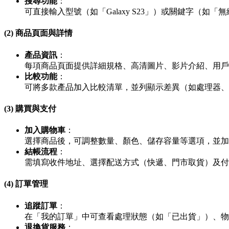
搜尋功能
：
可直接輸入型號（如「Galaxy S23」）或關鍵字（
(2) 商品頁面與詳情
產品資訊
：
每項商品頁面提供詳細規格、高清圖片、影片介紹、用戶
比較功能
：
可將多款產品加入比較清單，並列顯示差異（如處理器、
(3) 購買與支付
加入購物車
：
選擇商品後，可調整數量、顏色、儲存容量等選項，並加
結帳流程
：
需填寫收件地址、選擇配送方式（快遞、門市取貨）及付款方
(4) 訂單管理
追蹤訂單
：
在「我的訂單」中可查看處理狀態（如「已出貨」）、物
退換貨服務
：