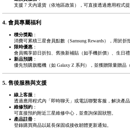
支援 7 天內退貨（依地區政策），可直接透過應用程式
4. 會員專屬福利
積分獎勵
：
消費可累積三星會員點數（Samsung Rewards），用
限時優惠
：
會員獨享節日折扣、舊換新補貼（如手機折價）、生日禮
新品預購
：
優先預購旗艦機（如 Galaxy Z 系列），並獲贈限量贈
5. 售後服務與支援
線上客服
：
透過應用程式內「即時聊天」或電話聯繫客服，解決產品
維修預約
：
可直接預約附近三星維修中心，並查詢保固狀態。
產品註冊
：
登錄購買商品以延長保固或接收韌體更新通知。