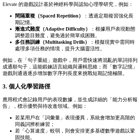
Elevate 的遊戲設計基於神經科學與認知心理學研究，例如：
間隔重複（Spaced Repetition）
：透過定期複習強化長
期記憶。
漸進式難度（Adaptive Difficulty）
：根據用戶表現動態
調整題目難度，避免過於簡單或困難。
多任務訓練（Multitasking Drills）
：模擬現實中需同時
處理多項任務的情境，提升大腦靈活性。
例如，在「句子重組」遊戲中，用戶需快速將混亂的單詞排列
成通順句子，這能鍛鍊語言組織與邏輯思維；而「數字記憶」
遊戲則通過逐步增加數字序列長度來挑戰短期記憶極限。
3.
個人化學習路徑
應用程式會記錄用戶的表現數據，並生成詳細的「能力分析報
告」，標示優勢與待改進領域。例如：
若某用戶在「詞彙量」表現優異，系統會增加更高階的
同義詞辨析練習；
若「心算速度」較弱，則會安排更多基礎數學遊戲以鞏
固技能。