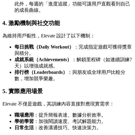
此外，每週的「進度追蹤」功能可讓用戶直觀看到自己
的成長曲線。
4.
激勵機制與社交功能
為維持用戶黏性，Elevate 設計了以下機制：
每日挑戰（Daily Workout）
：完成指定遊戲可獲得獎章
與積分。
成就系統（Achievements）
：解鎖里程碑（如連續訓練7
天）以增強成就感。
排行榜（Leaderboards）
：與朋友或全球用戶比較分
數，增加競爭樂趣。
5.
實際應用場景
Elevate 不僅是遊戲，其訓練內容直接對應現實需求：
職場應用
：提升簡報表達、數據分析效率。
學術學習
：加強閱讀速度、考試解題能力。
日常生活
：改善溝通技巧、快速決策力。