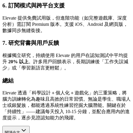
6.
訂閱模式與跨平台支援
Elevate 提供免費試用版，但進階功能（如完整遊戲庫、深度
分析）需訂閱 Premium 版本。支援 iOS、Android 及網頁版，
數據同步無縫銜接。
7.
研究背書與用戶反饋
根據獨立研究，持續使用 Elevate 的用戶在認知測試中平均提
升
20% 以上
。許多用戶回饋表示，長期訓練後「工作失誤減
少」或「學習新語言更輕鬆」。
總結
Elevate 透過「科學設計＋個人化＋遊戲化」的三重策略，將
腦力訓練轉化為趣味且高效的日常習慣。無論是學生、職場人
士或銀髮族，都能透過系統性練習挖掘大腦潛能。關鍵在於
「持續性」——建議每天投入 10-15 分鐘，並配合應用內的進
度提示，逐步見證認知能力的飛躍。
閱讀全文