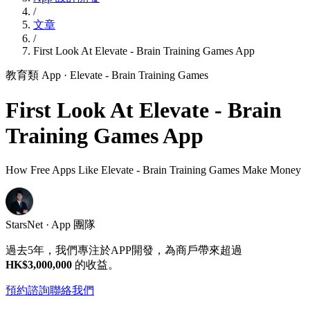
/
文章
/
First Look At Elevate - Brain Training Games App
教育類 App
· Elevate - Brain Training Games
First Look At Elevate - Brain
Training Games App
How Free Apps Like Elevate - Brain Training Games Make Money
StarsNet · App 團隊
過去5年，我們專注於APP開發，為商戶帶來超過
HK$3,000,000
的收益。
預約諮詢
聯絡我們