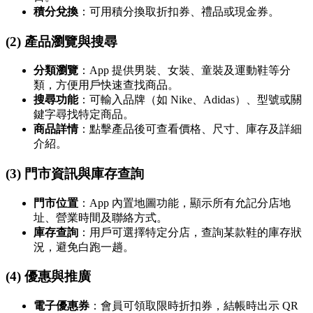
積分兌換
：可用積分換取折扣券、禮品或現金券。
(2) 產品瀏覽與搜尋
分類瀏覽
：App 提供男裝、女裝、童裝及運動鞋等分
類，方便用戶快速查找商品。
搜尋功能
：可輸入品牌（如 Nike、Adidas）、型號或關
鍵字尋找特定商品。
商品詳情
：點擊產品後可查看價格、尺寸、庫存及詳細
介紹。
(3) 門市資訊與庫存查詢
門市位置
：App 內置地圖功能，顯示所有允記分店地
址、營業時間及聯絡方式。
庫存查詢
：用戶可選擇特定分店，查詢某款鞋的庫存狀
況，避免白跑一趟。
(4) 優惠與推廣
電子優惠券
：會員可領取限時折扣券，結帳時出示 QR