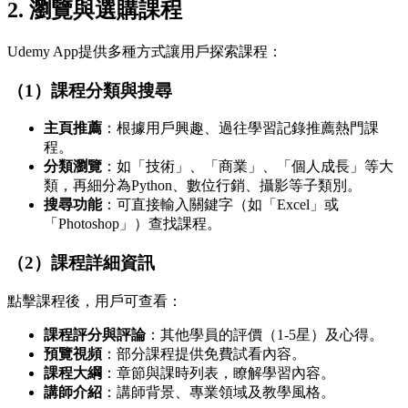
2.
瀏覽與選購課程
Udemy App提供多種方式讓用戶探索課程：
（1）課程分類與搜尋
主頁推薦
：根據用戶興趣、過往學習記錄推薦熱門課
程。
分類瀏覽
：如「技術」、「商業」、「個人成長」等大
類，再細分為Python、數位行銷、攝影等子類別。
搜尋功能
：可直接輸入關鍵字（如「Excel」或
「Photoshop」）查找課程。
（2）課程詳細資訊
點擊課程後，用戶可查看：
課程評分與評論
：其他學員的評價（1-5星）及心得。
預覽視頻
：部分課程提供免費試看內容。
課程大綱
：章節與課時列表，瞭解學習內容。
講師介紹
：講師背景、專業領域及教學風格。