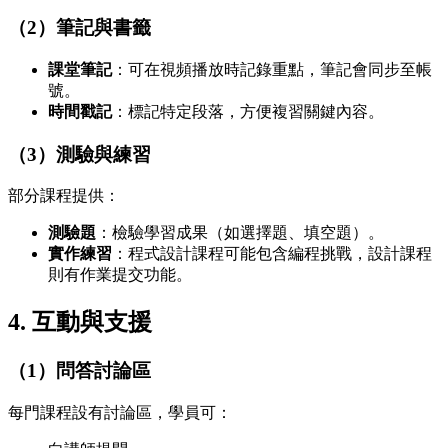
（2）筆記與書籤
課堂筆記
：可在視頻播放時記錄重點，筆記會同步至帳
號。
時間戳記
：標記特定段落，方便複習關鍵內容。
（3）測驗與練習
部分課程提供：
測驗題
：檢驗學習成果（如選擇題、填空題）。
實作練習
：程式設計課程可能包含編程挑戰，設計課程
則有作業提交功能。
4.
互動與支援
（1）問答討論區
每門課程設有討論區，學員可：