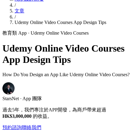
/
文章
/
Udemy Online Video Courses App Design Tips
教育類 App
· Udemy Online Video Courses
Udemy Online Video Courses
App Design Tips
How Do You Design an App Like Udemy Online Video Courses?
StarsNet · App 團隊
過去5年，我們專注於APP開發，為商戶帶來超過
HK$3,000,000
的收益。
預約諮詢
聯絡我們