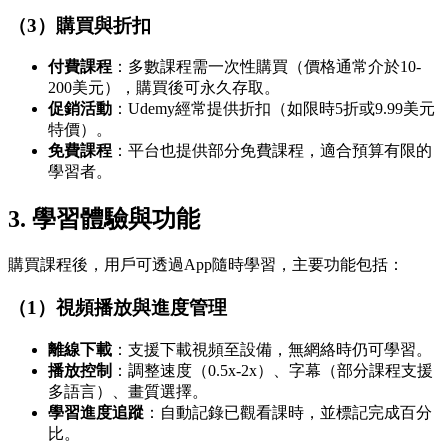
（3）購買與折扣
付費課程
：多數課程需一次性購買（價格通常介於10-
200美元），購買後可永久存取。
促銷活動
：Udemy經常提供折扣（如限時5折或9.99美元
特價）。
免費課程
：平台也提供部分免費課程，適合預算有限的
學習者。
3.
學習體驗與功能
購買課程後，用戶可透過App隨時學習，主要功能包括：
（1）視頻播放與進度管理
離線下載
：支援下載視頻至設備，無網絡時仍可學習。
播放控制
：調整速度（0.5x-2x）、字幕（部分課程支援
多語言）、畫質選擇。
學習進度追蹤
：自動記錄已觀看課時，並標記完成百分
比。