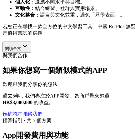
個人化
：適應不同水平與目標。
互動性
：結合練習、社群與實用場景。
文化整合
：語言與文化並重，避免「只學表面」。
若您正在尋找一款全方位的中文學習工具，中國 Rd Plus 無疑
是值得嘗試的選擇！
閱讀全文
與我們合作
如果你想寫一個類似模式的APP
歡迎跟我們分享你的想法！
過去5年，我們專注於APP開發，為商戶帶來超過
HK$3,000,000
的收益。
預約諮詢
聯絡我們
預算指引 · 共 5 個方案
App開發費用與功能