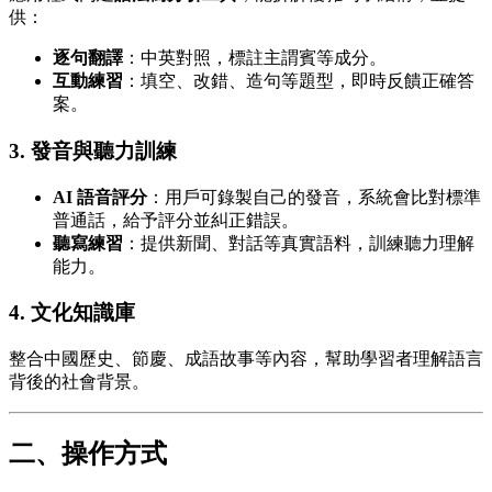
供：
逐句翻譯
：中英對照，標註主謂賓等成分。
互動練習
：填空、改錯、造句等題型，即時反饋正確答
案。
3. 發音與聽力訓練
AI 語音評分
：用戶可錄製自己的發音，系統會比對標準
普通話，給予評分並糾正錯誤。
聽寫練習
：提供新聞、對話等真實語料，訓練聽力理解
能力。
4. 文化知識庫
整合中國歷史、節慶、成語故事等內容，幫助學習者理解語言
背後的社會背景。
二、操作方式