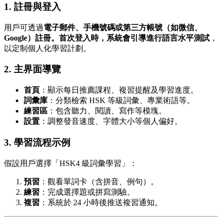
1. 註冊與登入
用戶可透過
電子郵件、手機號碼或第三方帳號（如微信、
Google）
註冊。首次登入時，系統會引導進行
語言水平測試
，
以定制個人化學習計劃。
2. 主界面導覽
首頁
：顯示每日推薦課程、複習提醒及學習進度。
詞彙庫
：分類檢索 HSK 等級詞彙、專業術語等。
練習區
：包含聽力、閱讀、寫作等模塊。
設置
：調整發音速度、字體大小等個人偏好。
3. 學習流程示例
假設用戶選擇「HSK4 級詞彙學習」：
預習
：觀看單詞卡（含拼音、例句）。
練習
：完成選擇題或拼寫測驗。
複習
：系統於 24 小時後推送複習通知。