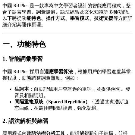
中國 Rd Plus 是一款專為中文學習者設計的智能應用程式，整
合了語言學習、詞彙擴展、語法練習及文化知識等多種功能。
以下將從
功能特色、操作方式、學習模式、技術支援
等方面詳
細介紹其運作原理。
一、功能特色
1. 智能詞彙學習
中國 Rd Plus 採用
自適應學習算法
，根據用戶的學習進度與掌
握程度，動態調整詞彙難度。例如：
生詞本
：自動記錄用戶查詢過的單詞，並提供例句、發
音及相關詞組。
間隔重複系統（Spaced Repetition）
：透過艾賓浩斯遺
忘曲線，在最佳時間點複習，強化記憶。
2. 語法解析與練習
應用程式內建
語法樹分析工具
，能拆解複雜句子結構，並提