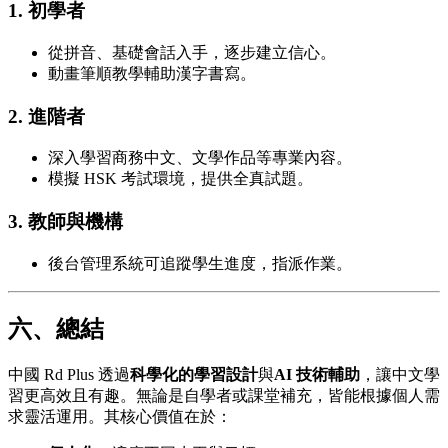
1. 初學者
從拼音、基礎會話入手，逐步建立信心。
動畫筆順教學輔助漢字書寫。
2. 進階者
深入學習商務中文、文學作品等專業內容。
模擬 HSK 考試環境，提供全真試題。
3. 教師與機構
後台管理系統可追蹤學生進度，指派作業。
六、總結
中國 Rd Plus 透過
科學化的學習設計
與
AI 技術輔助
，讓中文學
習更高效且有趣。無論是自學者或課堂補充，皆能根據個人需
求靈活運用。其核心價值在於：