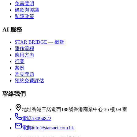
免責聲明
條款與協議
私隱政策
AI 服務
STAR BRIDGE — 概覽
運作流程
應用方向
行業
案例
常見問題
預約免費評估
聯絡我們
地址
香港干諾道西188號香港商業中心 36 樓 09 室
電話
53094822
電郵
info@starsnet.com.hk