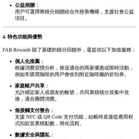
公益捐贈
：
用戶可選擇將積分捐贈給合作慈善機構，支援社會公益
項目。
4. 特色功能與優勢
FAB Rewards 除了基礎的積分回饋外，還提供以下加值服務：
個人化推薦
：
根據消費習慣分析，推送適合的商家優惠或限時活動，
例如常購買咖啡的用戶會收到附近咖啡廳的折扣券。
家庭帳戶共享
：
允許綁定家人或朋友的帳號，共同累積積分並集中兌
換，適合團體消費。
無接觸支付整合
：
支援 NFC 或 QR Code 支付功能，結帳時直接從應用程
式扣款並累積點數，簡化流程。
數據安全與隱私
：