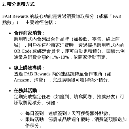
2. 積分累積方式
FAB Rewards 的核心功能是透過消費賺取積分（或稱「FAB
點數」），主要途徑包括：
合作商家消費
：
應用程式內會列出合作品牌（如餐飲、零售、線上商
城），用戶在這些商家消費時，透過掃描應用程式內的
QR Code 或綁定會員卡，即可自動累積積分。回饋比例
通常為消費金額的 1%~10%，依商家活動而定。
線上購物導購
：
透過 FAB Rewards 內的連結跳轉至合作電商（如
Amazon、淘寶），完成購物後可獲得額外積分。
任務與活動
：
定期完成指定任務（如簽到、填寫問卷、推薦好友）可
賺取獎勵積分。例如：
每日簽到：連續簽到 7 天可獲得額外點數。
限時活動：節慶或品牌週年慶時，消費滿額贈送加
倍積分。