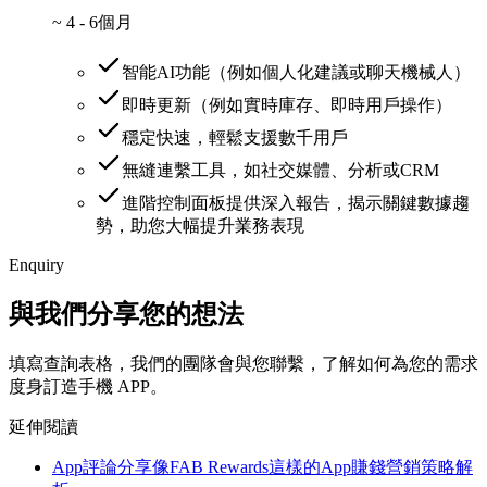
~
4 - 6個月
智能AI功能（例如個人化建議或聊天機械人）
即時更新（例如實時庫存、即時用戶操作）
穩定快速，輕鬆支援數千用戶
無縫連繫工具，如社交媒體、分析或CRM
進階控制面板提供深入報告，揭示關鍵數據趨
勢，助您大幅提升業務表現
Enquiry
與我們分享您的想法
填寫查詢表格，我們的團隊會與您聯繫，了解如何為您的需求
度身訂造手機 APP。
延伸閱讀
App評論分享
像FAB Rewards這樣的App賺錢營銷策略解