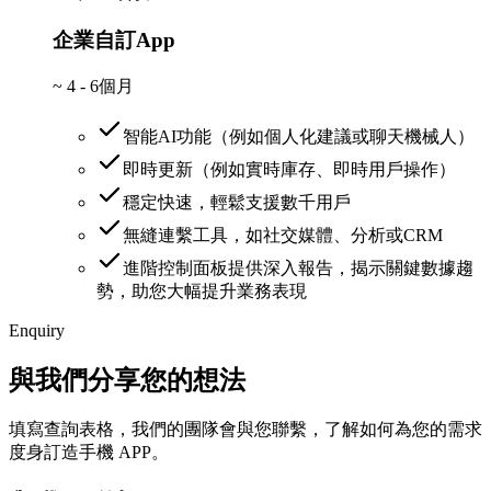
企業自訂App
~
4 - 6個月
智能AI功能（例如個人化建議或聊天機械人）
即時更新（例如實時庫存、即時用戶操作）
穩定快速，輕鬆支援數千用戶
無縫連繫工具，如社交媒體、分析或CRM
進階控制面板提供深入報告，揭示關鍵數據趨
勢，助您大幅提升業務表現
Enquiry
與我們分享您的想法
填寫查詢表格，我們的團隊會與您聯繫，了解如何為您的需求
度身訂造手機 APP。