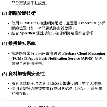
部分型號需手動設定。
(3) 網路診斷技術
使用
ICMP Ping
檢測網路延遲，並透過
Traceroute
分析
斷線位置（如 ISP 問題或路由器故障）。
結合
Speedtest
測速功能，確保網路速度符合需求。
(4) 推播通知系統
當網路異常時，Petwifi 會透過
Firebase Cloud Messaging
(FCM)
或
Apple Push Notification Service (APNS)
發送
警報至使用者手機。
(5) 資料加密與安全性
所有遠端指令均透過
TLS/SSL 加密
，防止中間人攻擊。
使用者需登入帳號並進行雙因素認證（2FA），避免未
授權存取。