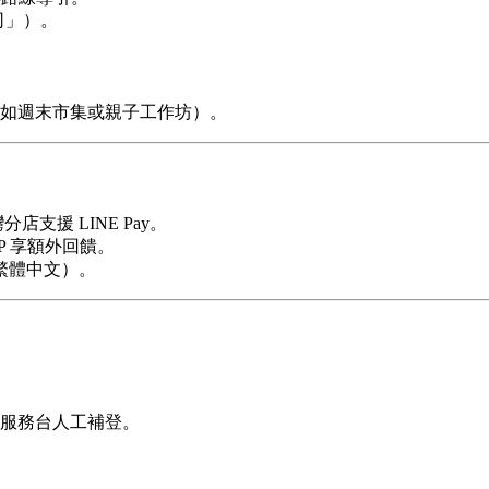
司」）。
如週末市集或親子工作坊）。
店支援 LINE Pay。
P 享額外回饋。
繁體中文）。
服務台人工補登。