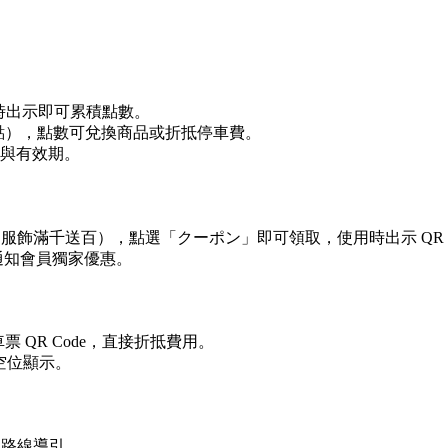
結帳時出示即可累積點數。
1 點），點數可兌換商品或折抵停車費。
與有效期。
、服飾滿千送百），點選「クーポン」即可領取，使用時出示 QR C
提前通知會員獨家優惠。
票 QR Code，直接折抵費用。
場空位顯示。
與路線導引。