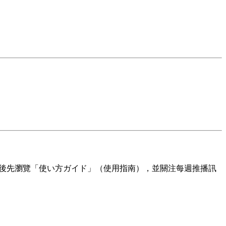
冊後先瀏覽「使い方ガイド」（使用指南），並關注每週推播訊