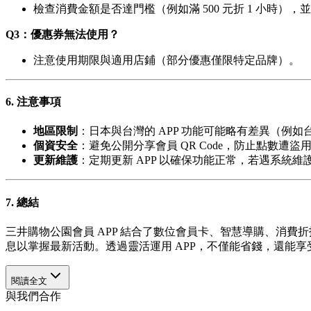
檢查消費金額是否達門檻（例如滿 500 元折 1 小時）
Q3：優惠券無法使用？
注意使用期限與適用店鋪（部分優惠僅限特定品牌）。
6. 注意事項
地區限制
：日本與台灣的 APP 功能可能略有差異（例
個資安全
：避免公開分享會員 QR Code，防止點數遭盜
更新維護
：定期更新 APP 以確保功能正常，若遇系統
7. 總結
三井購物公園會員 APP 結合了數位會員卡、智慧導購、消
息以掌握最新活動。透過靈活運用 APP，不僅能省錢，還能
閱讀全文
與我們合作