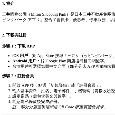
1. 簡介
三井購物公園（Mitsui Shopping Park）是日本三井不
ピングパーク アプリ」整合了會員卡、優惠券、停車服務、店鋪
2. 下載與註冊
步驟 1：下載 APP
iOS 用戶
：於 App Store 搜尋「三井ショッピングパーク」或「Mi
Android 用戶
：於 Google Play 商店搜尋相同關鍵字。
台灣用戶可選擇繁體中文介面（部分分店 APP 可能獨立開發
步驟 2：註冊會員
開啟 APP 後，點選「新規登録」或「註冊會員」。
輸入基本資料：姓名、電子郵件、手機號碼（需接收驗證
設定密碼（需包含英文與數字）。
同意隱私條款後完成註冊。
註：部分分店需現場掃描 QR Code 綁定實體會員卡。