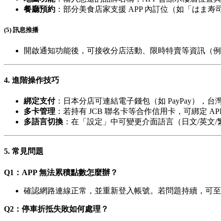
餐廳預約
：部分美食店家支援 APP 內訂位（如「はま寿
(5) 訊息推播
開啟通知功能後，可接收分店活動、限時特賣等資訊（例
4. 進階操作技巧
綁定支付
：日本分店可連結電子錢包（如 PayPay），台灣分
多卡管理
：若持有 JCB 聯名卡等合作信用卡，可綁定 AP
多語言切換
：在「設定」中可變更介面語言（日文/英文/
5. 常見問題
Q1：APP 無法累積點數怎麼辦？
確認網路連線正常，並重新登入帳號。若問題持續，可至
Q2：停車折抵失敗如何處理？