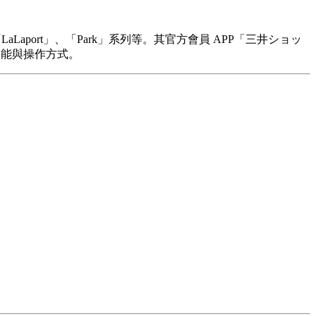
aLaport」、「Park」系列等。其官方會員 APP「三井ショッ
功能與操作方式。