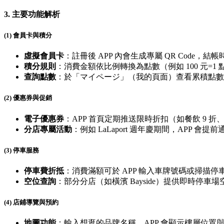
3. 主要功能解析
(1) 會員卡與積分
虛擬會員卡
：註冊後 APP 內會生成專屬 QR Code，
積分規則
：消費金額依比例轉換為點數（例如 100 元=
查詢點數
：於「マイページ」（我的頁面）查看累積點數
(2) 優惠券與促銷
電子優惠券
：APP 首頁定期推送限時折扣（如餐飲 9 折
分店專屬活動
：例如 LaLaport 週年慶期間，APP 會
(3) 停車服務
停車費折抵
：消費滿額可於 APP 輸入車牌號碼或掃描停車
空位查詢
：部分分店（如橫濱 Bayside）提供即時停車
(4) 店鋪導覽與預約
地圖功能
：輸入想逛的品牌名稱，APP 會顯示樓層位置