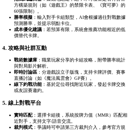
方構築規則（如《遊戲王》的禁限卡表、《寶可夢》的
60張限制）。
勝率模擬
：輸入對手卡組類型，AI會根據過往對戰數據
預測勝率，並提示弱點卡位。
成本優化建議
：若預算有限，系統會推薦功能相近的低
價替代卡牌。
4.
攻略與社群互動
戰術數據庫
：職業玩家分享的卡組攻略，附帶勝率統計
與對局影片解析。
即時討論區
：分遊戲設立子版塊，支持卡牌評價、賽事
直播討論（如《魔法風雲會》GP賽）。
線下約戰功能
：基於定位尋找附近玩家，發起卡牌交換
或友誼賽邀約。
5.
線上對戰平台
實時匹配
：選擇卡組後，系統按牌力值（MMR）匹配相
近對手，支持文字/語音交流。
裁判模式
：爭議時可申請第三方裁判介入，參考官方規