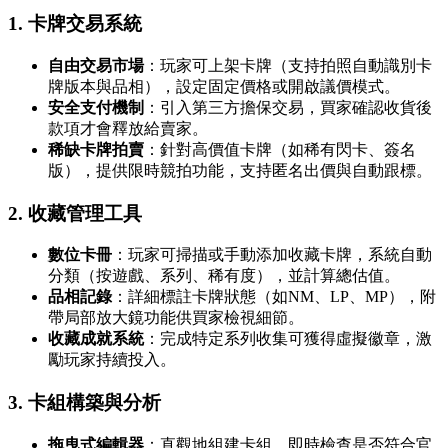
1.
卡牌交易系統
自由交易市場
：玩家可上架卡牌（支持拍照自動識別卡
牌版本與品相），設定固定價格或開啟議價模式。
安全支付機制
：引入第三方擔保交易，買家確認收貨後
款項才會釋放給賣家。
稀缺卡牌拍賣
：針對高價值卡牌（如稀有閃卡、簽名
版），提供限時競拍功能，支持匿名出價與自動跟標。
2.
收藏管理工具
數位卡冊
：玩家可掃描或手動添加收藏卡牌，系統自動
分類（按遊戲、系列、稀有度），並計算總估值。
品相記錄
：詳細標註卡牌狀態（如NM、LP、MP），附
帶局部放大鏡功能供買家檢視細節。
收藏成就系統
：完成特定系列收集可獲得虛擬徽章，激
勵玩家持續投入。
3.
卡組構築與分析
拖曳式編輯器
：直觀地組建卡組，即時檢查是否符合官