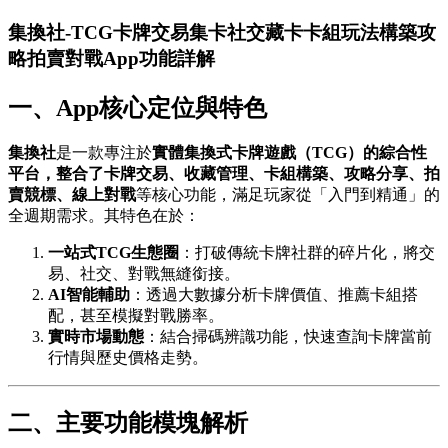
集換社-TCG卡牌交易集卡社交藏卡卡組玩法構築攻
略拍賣對戰App功能詳解
一、App核心定位與特色
集換社
是一款專注於
實體集換式卡牌遊戲（TCG）
的綜合性
平台，整合了
卡牌交易、收藏管理、卡組構築、攻略分享、拍
賣競標、線上對戰
等核心功能，滿足玩家從「入門到精通」的
全週期需求。其特色在於：
一站式TCG生態圈
：打破傳統卡牌社群的碎片化，將交
易、社交、對戰無縫銜接。
AI智能輔助
：透過大數據分析卡牌價值、推薦卡組搭
配，甚至模擬對戰勝率。
實時市場動態
：結合掃碼辨識功能，快速查詢卡牌當前
行情與歷史價格走勢。
二、主要功能模塊解析