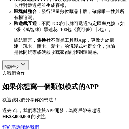
卡牌對戰過程並生成賽報。
區塊鏈整合
：發行限量數位藏品卡牌，確保唯一性與所
有權追溯。
跨遊戲互通
：不同TCG的卡牌可透過特定匯率兌換（如
1張《萬智牌》黑蓮花=100包《寶可夢》卡包）。
總結而言，
集換社
不僅是工具型App，更致力於構
建「玩卡、懂卡、愛卡」的沉浸式社群文化，無論
是休閒玩家或硬核收藏家都能找到歸屬感。
閱讀全文
與我們合作
如果你想寫一個類似模式的APP
歡迎跟我們分享你的想法！
過去5年，我們專注於APP開發，為商戶帶來超過
HK$3,000,000
的收益。
預約諮詢
聯絡我們