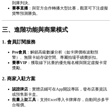
則庫判決。
賽事直播
：與官方合作轉播大型比賽，觀眾可下注虛擬
貨幣預測勝負。
三、進階功能與商業模式
1.
會員訂閱服務
Pro會員
：解鎖高級數據分析（如卡牌價格波動預
警）、無限卡組存儲空間、專屬拍場手續費折扣。
賽事VIP
：獲取線下比賽的優先報名權與限定虛擬卡背
獎勵。
2.
商家入駐方案
認證牌店
：實體店鋪可在App開設專區，發布店賽資訊
或預售新卡盒。
批量上架工具
：支持Excel導入卡牌庫存，自動同步多平
台報價。