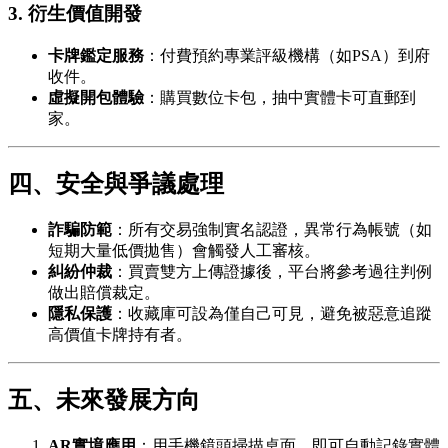
3.
衍生價值開發
卡牌鑑定服務
：付費預約專業評級機構（如PSA）到府
收件。
虛擬開包體驗
：購買數位卡包，抽中實體卡可直郵到
家。
四、安全與爭議處理
詐騙防範
：所有交易強制實名認證，異常行為帳號（如
短期大量低價拋售）會觸發人工審核。
糾紛仲裁
：買賣雙方上傳證據後，平台將參考過往判例
做出賠償裁定。
隱私保護
：收藏庫可設為僅自己可見，避免被惡意追蹤
高價值卡牌持有者。
五、未來發展方向
AR實境應用
：用手機鏡頭掃描桌面，即可自動記錄實體