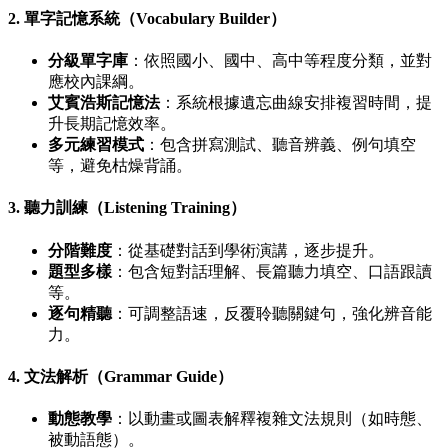
2. 單字記憶系統（Vocabulary Builder）
分級單字庫
：依照國小、國中、高中等程度分類，並對
應校內課綱。
艾賓浩斯記憶法
：系統根據遺忘曲線安排複習時間，提
升長期記憶效率。
多元練習模式
：包含拼寫測試、聽音辨義、例句填空
等，避免枯燥背誦。
3. 聽力訓練（Listening Training）
分階難度
：從基礎對話到學術演講，逐步提升。
題型多樣
：包含短對話理解、長篇聽力填空、口語跟讀
等。
逐句精聽
：可調整語速，反覆聆聽關鍵句，強化辨音能
力。
4. 文法解析（Grammar Guide）
動態教學
：以動畫或圖表解釋複雜文法規則（如時態、
被動語態）。