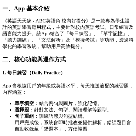
一、App 基本介紹
《英語天天練 - ABC英語角 校內好提分》是一款專為學生設
計的英語學習應用程式，主要針對校內英語考試、日常練習及
語言能力提升。該App結合了「每日練習」、「單字記憶」、
「聽力訓練」、「文法解析」及「模擬考試」等功能，透過科
學化的學習系統，幫助用戶高效提分。
二、核心功能與運作方式
1. 每日練習（Daily Practice）
App 會根據用戶的年級或英語水平，每天推送適配的練習題，
內容涵蓋：
單字填空
：結合例句與圖片，強化記憶。
選擇題
：針對文法、句型、閱讀理解等題型。
句子重組
：訓練語感與句型結構。
用戶完成後，系統會即時批改並提供解析，錯誤題目會
自動收錄至「錯題本」，方便複習。