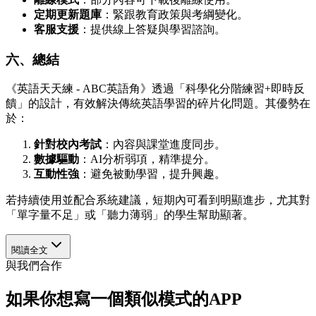
定期更新題庫
：緊跟教育政策與考綱變化。
客服支援
：提供線上答疑與學習諮詢。
六、總結
《英語天天練 - ABC英語角》透過「科學化分階練習+即時反
饋」的設計，有效解決傳統英語學習的碎片化問題。其優勢在
於：
針對校內考試
：內容與課堂進度同步。
數據驅動
：AI分析弱項，精準提分。
互動性強
：避免被動學習，提升興趣。
若持續使用並配合系統建議，短期內可看到明顯進步，尤其對
「單字量不足」或「聽力薄弱」的學生幫助顯著。
閱讀全文
與我們合作
如果你想寫一個類似模式的APP