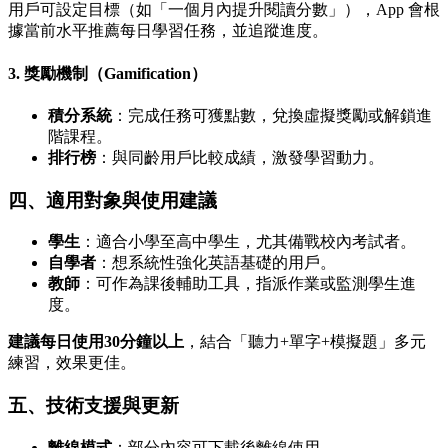
用戶可設定目標（如「一個月內提升閱讀分數」），App 會根
據當前水平推薦每日學習任務，並追蹤進度。
3. 獎勵機制（Gamification）
積分系統
：完成任務可獲點數，兌換虛擬獎勵或解鎖進
階課程。
排行榜
：與同齡用戶比較成績，激發學習動力。
四、適用對象與使用建議
學生
：適合小學至高中學生，尤其備戰校內考試者。
自學者
：想系統性強化英語基礎的用戶。
教師
：可作為課後輔助工具，指派作業或監測學生進
度。
建議每日使用30分鐘以上
，結合「聽力+單字+模擬題」多元
練習，效果更佳。
五、技術支援與更新
離線模式
：部分內容可下載後離線使用。