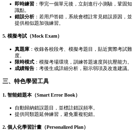
即時練習
：學完一個單元後，立刻進行小測驗，鞏固知
識點。
錯誤分析
：若用戶答錯，系統會標註常見錯誤原因，並
提供相似題加強練習。
5. 模擬考試（Mock Exam）
真題庫
：收錄各校段考、模擬考題目，貼近實際考試難
度。
限時模式
：模擬考場環境，訓練答題速度與抗壓能力。
成績報告
：考後生成詳細分析，顯示弱項及改進建議。
三、特色學習工具
1. 智能錯題本（Smart Error Book）
自動歸納錯誤題目，並標註錯誤頻率。
提供同類題延伸練習，避免重複犯錯。
2. 個人化學習計畫（Personalized Plan）