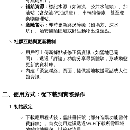
有無廁所）。
補給資源
：標記水源（如河流、公共水龍頭）、加
油站（含柴油/汽油供應）、車輛維修廠，甚至廢
棄物處理站。
危險警示
：即時更新路況障礙（如塌方、深水
坑）、治安風險區域或野生動物出沒熱點。
社群互動與更新機制
用戶可上傳新據點或修正舊資訊（如營地已關
閉），透過「評論」功能分享最新體驗，形成動態
更新的資料庫。
內建「緊急聯絡」頁面，提供當地救援電話或大使
館資訊。
二、使用方式：從下載到實際操作
初始設定
下載應用程式後，需註冊帳號（部分進階功能需付
費解鎖）。首次使用建議透過Wi-Fi下載所需區域
的離線地圖包，以節省流量。