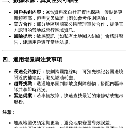
三、數據來源：真實性與可靠性
用戶共創內容
：90%資料來自社群實地探勘，優點是更
新頻率高，但需交叉驗證（例如參考多則評論）。
官方合作
：部分地區與國家公園管理單位合作，提供官
方認證的營地或禁行區域資訊。
風險提示
：敏感資訊（如私有土地闖入糾紛）會標註警
告，建議用戶遵守當地法規。
四、適用場景與注意事項
長途公路旅行
：規劃跨國路線時，可預先標記各國邊境
附近的補給點，避免燃油耗盡。
越野挑戰
：透過地形圖判斷坡度與障礙物，搭配四驅車
隊共享即時路況。
緊急備案
：若車輛故障，快速查找最近的維修站或拖吊
服務。
注意
：
離線地圖仍須定期更新，避免地貌變遷導致誤差。