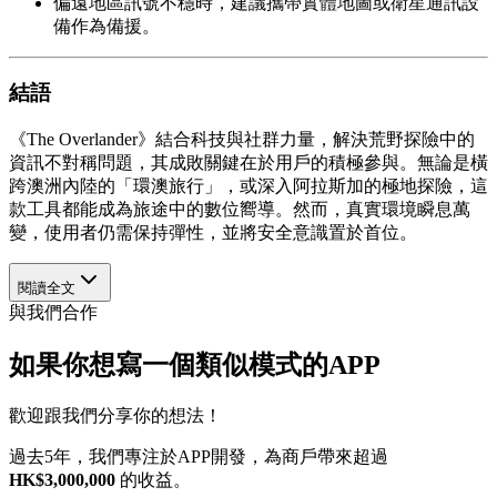
偏遠地區訊號不穩時，建議攜帶實體地圖或衛星通訊設
備作為備援。
結語
《The Overlander》結合科技與社群力量，解決荒野探險中的
資訊不對稱問題，其成敗關鍵在於用戶的積極參與。無論是橫
跨澳洲內陸的「環澳旅行」，或深入阿拉斯加的極地探險，這
款工具都能成為旅途中的數位嚮導。然而，真實環境瞬息萬
變，使用者仍需保持彈性，並將安全意識置於首位。
閱讀全文
與我們合作
如果你想寫一個類似模式的APP
歡迎跟我們分享你的想法！
過去5年，我們專注於APP開發，為商戶帶來超過
HK$3,000,000
的收益。