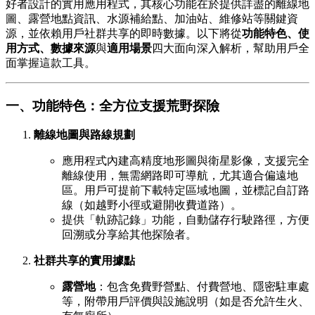
好者設計的實用應用程式，其核心功能在於提供詳盡的離線地
圖、露營地點資訊、水源補給點、加油站、維修站等關鍵資
源，並依賴用戶社群共享的即時數據。以下將從
功能特色、使
用方式、數據來源
與
適用場景
四大面向深入解析，幫助用戶全
面掌握這款工具。
一、功能特色：全方位支援荒野探險
離線地圖與路線規劃
應用程式內建高精度地形圖與衛星影像，支援完全
離線使用，無需網路即可導航，尤其適合偏遠地
區。用戶可提前下載特定區域地圖，並標記自訂路
線（如越野小徑或避開收費道路）。
提供「軌跡記錄」功能，自動儲存行駛路徑，方便
回溯或分享給其他探險者。
社群共享的實用據點
露營地
：包含免費野營點、付費營地、隱密駐車處
等，附帶用戶評價與設施說明（如是否允許生火、