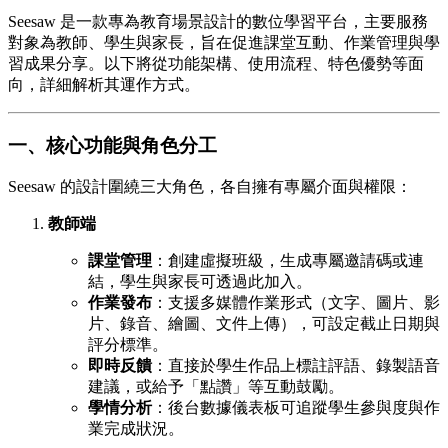
Seesaw 是一款專為教育場景設計的數位學習平台，主要服務
對象為教師、學生與家長，旨在促進課堂互動、作業管理與學
習成果分享。以下將從功能架構、使用流程、特色優勢等面
向，詳細解析其運作方式。
一、核心功能與角色分工
Seesaw 的設計圍繞三大角色，各自擁有專屬介面與權限：
教師端
課堂管理
：創建虛擬班級，生成專屬邀請碼或連
結，學生與家長可透過此加入。
作業發布
：支援多媒體作業形式（文字、圖片、影
片、錄音、繪圖、文件上傳），可設定截止日期與
評分標準。
即時反饋
：直接於學生作品上標註評語、錄製語音
建議，或給予「點讚」等互動鼓勵。
學情分析
：後台數據儀表板可追蹤學生參與度與作
業完成狀況。