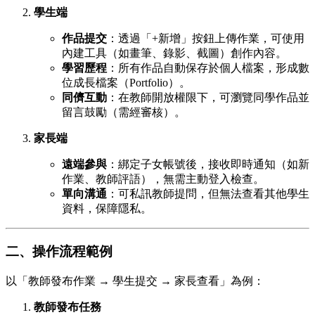
學生端
作品提交
：透過「+新增」按鈕上傳作業，可使用
內建工具（如畫筆、錄影、截圖）創作內容。
學習歷程
：所有作品自動保存於個人檔案，形成數
位成長檔案（Portfolio）。
同儕互動
：在教師開放權限下，可瀏覽同學作品並
留言鼓勵（需經審核）。
家長端
遠端參與
：綁定子女帳號後，接收即時通知（如新
作業、教師評語），無需主動登入檢查。
單向溝通
：可私訊教師提問，但無法查看其他學生
資料，保障隱私。
二、操作流程範例
以「教師發布作業 → 學生提交 → 家長查看」為例：
教師發布任務