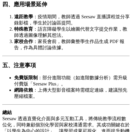
四、應用場景延伸
遠距教學
：疫情期間，教師透過 Seesaw 直播課程並分享
錄影檔，學生於討論區提問。
特殊教育
：語言障礙學生以繪圖代替文字提交作業，教
師透過圖像理解其想法。
家校合作
：家長會前，教師彙整學生作品生成 PDF 報
告，作為具體討論依據。
五、注意事項
免費版限制
：部分進階功能（如進階數據分析）需升級
付費版「Seesaw Plus」。
網路依賴
：上傳大型影音檔案時需穩定連線，建議預先
壓縮檔案。
總結
Seesaw 透過直覺化介面與多元互動工具，將傳統教學流程數
位化，同時兼顧個別化學習與家校溝通需求。其成功關鍵在於
「以學生為中心的設計」，讓學習成果可視化，進而提升動機