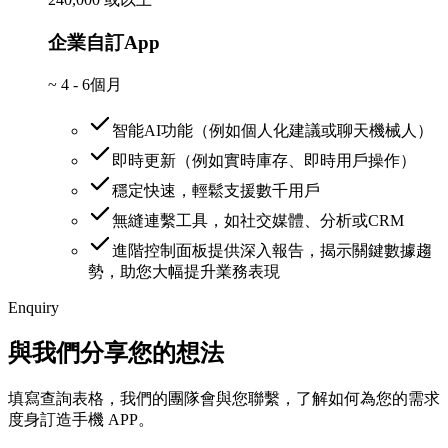
企業自訂App
~
4 - 6個月
智能AI功能（例如個人化建議或聊天機械人）
即時更新（例如實時庫存、即時用戶操作）
穩定快速，輕鬆支援數千用戶
無縫連繫工具，如社交媒體、分析或CRM
進階控制面板提供深入報告，揭示關鍵數據趨
勢，助您大幅提升業務表現
Enquiry
與我們分享您的想法
填寫查詢表格，我們的團隊會與您聯繫，了解如何為您的需求
度身訂造手機 APP。