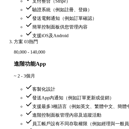
支付整合（Stripe）
驗證系統（例如註冊、登錄）
發送電郵通知（例如訂單確認）
簡單控制面板供您管理內容
支援iOS及Android
方案 03
熱門
80,000 - 140,000
進階功能App
~
2 - 3個月
客製化設計
發送App內通知（例如訂單更新或促銷）
支援最多3種語言（例如英文、繁體中文、簡體
進階控制面板管理內容及追蹤活動
員工帳戶設有不同存取權限（例如經理與一般員