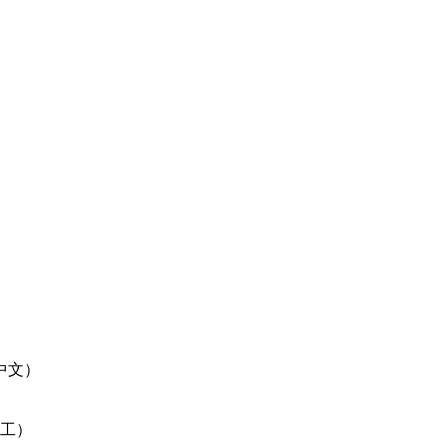
中文）
工）