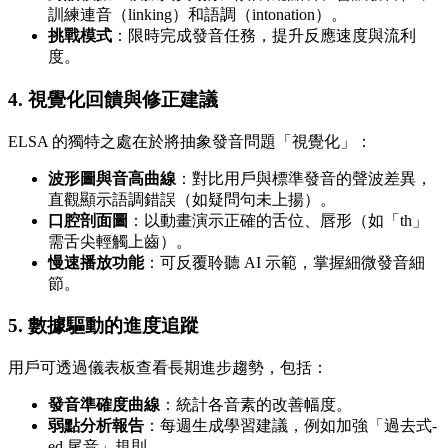
訓練連音（linking）和語調（intonation）。
挑戰模式
：限時完成發音任務，提升反應速度與流利
度。
4. 視覺化回饋與修正建議
ELSA 的獨特之處在於將抽象發音問題「視覺化」：
波形圖與音高曲線
：對比用戶與標準發音的聲波差異，
直觀顯示語調錯誤（如疑問句未上揚）。
口腔剖面圖
：以動畫演示正確的舌位、唇形（如「th」
需舌尖輕觸上齒）。
慢速播放功能
：可反覆聆聽 AI 示範，掌握細微發音細
節。
5. 數據驅動的進度追蹤
用戶可透過儀表板查看長期進步趨勢，包括：
發音準確度曲線
：統計各音素的改善幅度。
弱點分析報告
：每週生成學習建議，例如加強「過去式-
ed 尾音」規則。