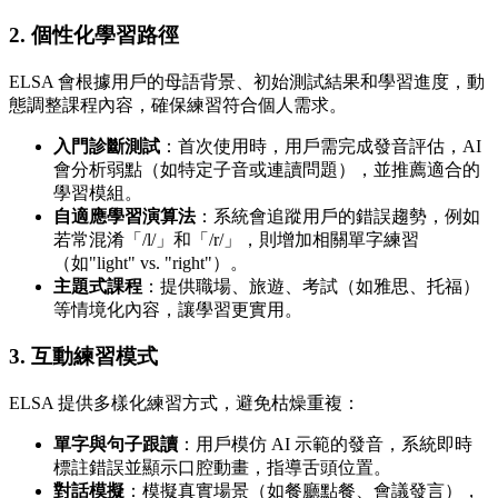
2. 個性化學習路徑
ELSA 會根據用戶的母語背景、初始測試結果和學習進度，動
態調整課程內容，確保練習符合個人需求。
入門診斷測試
：首次使用時，用戶需完成發音評估，AI
會分析弱點（如特定子音或連讀問題），並推薦適合的
學習模組。
自適應學習演算法
：系統會追蹤用戶的錯誤趨勢，例如
若常混淆「/l/」和「/r/」，則增加相關單字練習
（如"light" vs. "right"）。
主題式課程
：提供職場、旅遊、考試（如雅思、托福）
等情境化內容，讓學習更實用。
3. 互動練習模式
ELSA 提供多樣化練習方式，避免枯燥重複：
單字與句子跟讀
：用戶模仿 AI 示範的發音，系統即時
標註錯誤並顯示口腔動畫，指導舌頭位置。
對話模擬
：模擬真實場景（如餐廳點餐、會議發言），