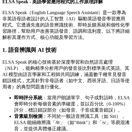
ELSA Speak - 英語學習應用程式的工作原理詳解
ELSA Speak（English Language Speech Assistant）是一款專為
非英語母語者設計的人工智慧（AI）驅動英語發音學習應用
程式。它透過先進的語音辨識技術、即時反饋系統和個性化學
習路徑，幫助用戶改善英語發音、語調和流利度。以下將詳細
解析其運作方式、核心功能及學習方法。
1. 語音辨識與 AI 技術
ELSA Speak 的核心技術基於深度學習和自然語言處理
（NLP），能夠精準分析用戶的發音並比對標準美式英語。其
AI 模型由語言學家和工程師共同訓練，涵蓋數千種常見發音
錯誤模式，尤其針對非母語者（如中文、西班牙語、日語等使
用者）的典型問題進行優化。
即時評分系統
：當用戶朗讀單字、句子或對話時，ELSA
會即時分析每個音素的準確度，並以百分比（0-100%）
評分，標註錯誤部分（如母音、子音或重音錯誤）。
音素級別檢測
：不同於一般語音辨識工具（如 Siri），
ELSA 能細緻辨識「/θ/」（如"think"）和「/s/」等易混淆
音，並提供具體修正建議。