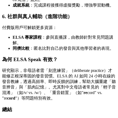
成就系統
：完成課程後獲得虛擬獎勵，增強學習動機。
6. 社群與真人輔助（進階功能）
付費版用戶可解鎖更多資源：
ELSA 專家課程
：參與直播課，由教師針對常見問題講
解。
同儕比較
：匿名比對自己的發音與其他學習者的表現。
為何 ELSA Speak 有效？
研究顯示，非母語者需「刻意練習」（deliberate practice）才
能修正根深蒂固的發音習慣。ELSA 的 AI 如同 24 小時在線的
發音教練，透過高頻率、即時反饋的訓練，幫助大腦重建「聽
音辨音」與「肌肉記憶」。尤其對中文母語者常見的「輕子音
混淆」（如/v/ vs. /w/）、「重音錯置」（如"
re
cord" vs.
"re
cord
"）等問題特別有效。
總結