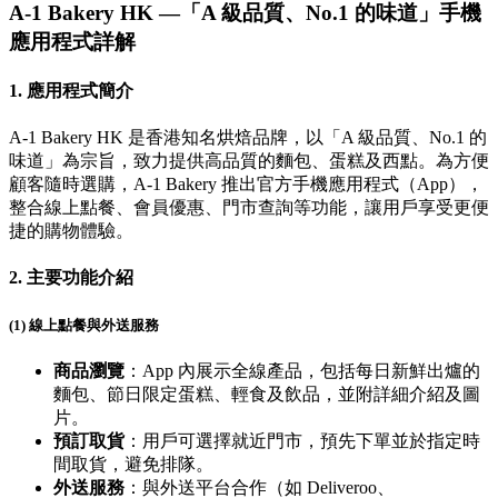
A-1 Bakery HK —「A 級品質、No.1 的味道」手機
應用程式詳解
1.
應用程式簡介
A-1 Bakery HK 是香港知名烘焙品牌，以「A 級品質、No.1 的
味道」為宗旨，致力提供高品質的麵包、蛋糕及西點。為方便
顧客隨時選購，A-1 Bakery 推出官方手機應用程式（App），
整合線上點餐、會員優惠、門市查詢等功能，讓用戶享受更便
捷的購物體驗。
2.
主要功能介紹
(1) 線上點餐與外送服務
商品瀏覽
：App 內展示全線產品，包括每日新鮮出爐的
麵包、節日限定蛋糕、輕食及飲品，並附詳細介紹及圖
片。
預訂取貨
：用戶可選擇就近門市，預先下單並於指定時
間取貨，避免排隊。
外送服務
：與外送平台合作（如 Deliveroo、