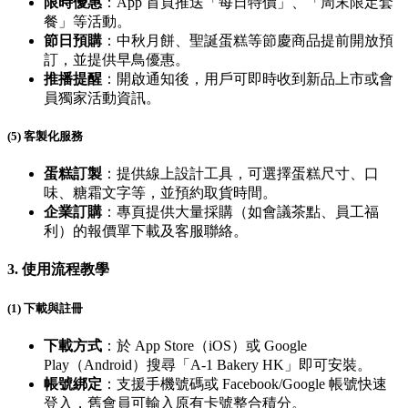
限時優惠
：App 首頁推送「每日特價」、「周末限定套
餐」等活動。
節日預購
：中秋月餅、聖誕蛋糕等節慶商品提前開放預
訂，並提供早鳥優惠。
推播提醒
：開啟通知後，用戶可即時收到新品上市或會
員獨家活動資訊。
(5) 客製化服務
蛋糕訂製
：提供線上設計工具，可選擇蛋糕尺寸、口
味、糖霜文字等，並預約取貨時間。
企業訂購
：專頁提供大量採購（如會議茶點、員工福
利）的報價單下載及客服聯絡。
3.
使用流程教學
(1) 下載與註冊
下載方式
：於 App Store（iOS）或 Google
Play（Android）搜尋「A-1 Bakery HK」即可安裝。
帳號綁定
：支援手機號碼或 Facebook/Google 帳號快速
登入，舊會員可輸入原有卡號整合積分。