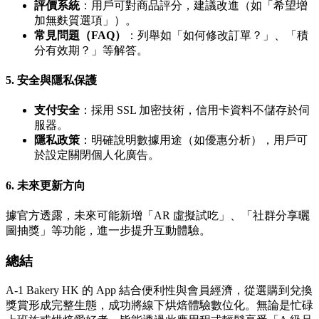
評價系統
：用戶可對商品評分，建議改進（如「希望增
加無麩質選項」）。
常見問題（FAQ）
：列舉如「如何修改訂單？」、「積
分有效期？」等解答。
5.
安全與隱私保護
支付安全
：採用 SSL 加密技術，信用卡資料不儲存於伺
服器。
隱私政策
：明確說明數據用途（如優惠分析），用戶可
於設定關閉個人化廣告。
6.
未來更新方向
據官方透露，未來可能新增「AR 虛擬試吃」、「社群分享曬
圖抽獎」等功能，進一步提升互動體驗。
總結
A-1 Bakery HK 的 App 結合便利性與會員經濟，從選購到兌換
獎賞形成完整生態，成功將線下烘焙體驗數位化。無論是忙碌