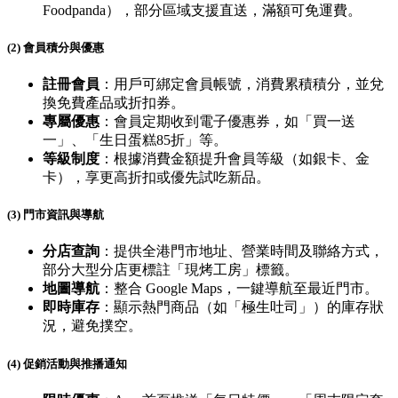
Foodpanda），部分區域支援直送，滿額可免運費。
(2) 會員積分與優惠
註冊會員
：用戶可綁定會員帳號，消費累積積分，並兌
換免費產品或折扣券。
專屬優惠
：會員定期收到電子優惠券，如「買一送
一」、「生日蛋糕85折」等。
等級制度
：根據消費金額提升會員等級（如銀卡、金
卡），享更高折扣或優先試吃新品。
(3) 門市資訊與導航
分店查詢
：提供全港門市地址、營業時間及聯絡方式，
部分大型分店更標註「現烤工房」標籤。
地圖導航
：整合 Google Maps，一鍵導航至最近門市。
即時庫存
：顯示熱門商品（如「極生吐司」）的庫存狀
況，避免撲空。
(4) 促銷活動與推播通知