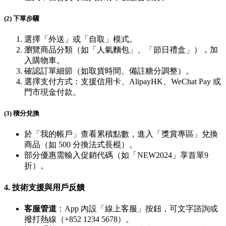
(2) 下單步驟
選擇「外送」或「自取」模式。
瀏覽商品分類（如「人氣麵包」、「節日禮盒」），加
入購物車。
確認訂單細節（如取貨時間、備註糖分調整）。
選擇支付方式：支援信用卡、AlipayHK、WeChat Pay 或
門市現金付款。
(3) 積分兌換
於「我的帳戶」查看累積點數，進入「獎賞專區」兌換
商品（如 500 分換法式長棍）。
部分優惠需輸入促銷代碼（如「NEW2024」享首單9
折）。
4.
技術支援與用戶反饋
客服管道
：App 內設「線上客服」按鈕，可文字諮詢或
撥打熱線（+852 1234 5678）。