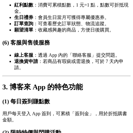
紅利點數
：消費可累積點數，1 元=1 點，點數可折抵現
金。
生日禮券
：會員生日當月可獲得專屬優惠券。
訂單查詢
：可查看歷史訂單狀態、物流追蹤。
願望清單
：收藏感興趣的商品，方便日後購買。
(6) 客服與售後服務
線上客服
：透過 App 內的「聯絡客服」提交問題。
退換貨申請
：若商品有瑕疵或需退換，可於 7 天內申
請。
3. 博客來 App 的特色功能
(1) 每日簽到賺點數
用戶每天登入 App 簽到，可累積「簽到金」，用於折抵購書
金額。
(2) 限時特價與閃購活動