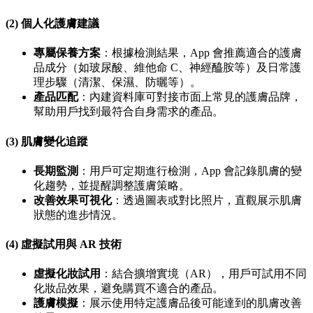
(2) 個人化護膚建議
專屬保養方案
：根據檢測結果，App 會推薦適合的護膚
品成分（如玻尿酸、維他命 C、神經醯胺等）及日常護
理步驟（清潔、保濕、防曬等）。
產品匹配
：內建資料庫可對接市面上常見的護膚品牌，
幫助用戶找到最符合自身需求的產品。
(3) 肌膚變化追蹤
長期監測
：用戶可定期進行檢測，App 會記錄肌膚的變
化趨勢，並提醒調整護膚策略。
改善效果可視化
：透過圖表或對比照片，直觀展示肌膚
狀態的進步情況。
(4) 虛擬試用與 AR 技術
虛擬化妝試用
：結合擴增實境（AR），用戶可試用不同
化妝品效果，避免購買不適合的產品。
護膚模擬
：展示使用特定護膚品後可能達到的肌膚改善