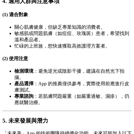
4. 適用人群與注意事項
(1) 適合對象
關心肌膚健康，但缺乏專業知識的消費者。
敏感肌或問題肌膚（如痘痘、玫瑰斑）患者，希望找到
溫和產品者。
忙碌的上班族，想快速獲取高效護理方案者。
(2) 使用注意
檢測環境
：避免逆光或陰影干擾，建議在自然光下拍
攝。
產品選擇
：App 的推薦僅供參考，實際使用前應進行皮
膚測試。
專業諮詢
：若肌膚問題嚴重（如嚴重過敏、濕疹），仍
應就醫治療。
5. 未來發展與潛力
「未來美」App 的技術團隊持續優化功能，未來可能加入以下