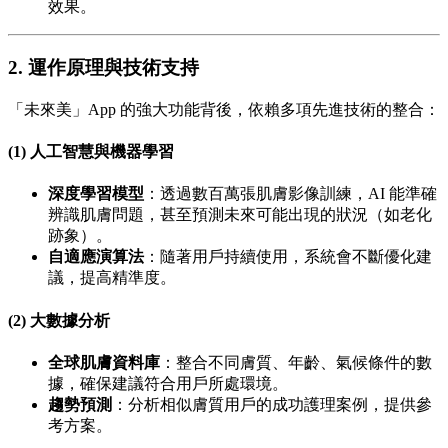
效果。
2. 運作原理與技術支持
「未來美」App 的強大功能背後，依賴多項先進技術的整合：
(1) 人工智慧與機器學習
深度學習模型
：透過數百萬張肌膚影像訓練，AI 能準確
辨識肌膚問題，甚至預測未來可能出現的狀況（如老化
跡象）。
自適應演算法
：隨著用戶持續使用，系統會不斷優化建
議，提高精準度。
(2) 大數據分析
全球肌膚資料庫
：整合不同膚質、年齡、氣候條件的數
據，確保建議符合用戶所處環境。
趨勢預測
：分析相似膚質用戶的成功護理案例，提供參
考方案。