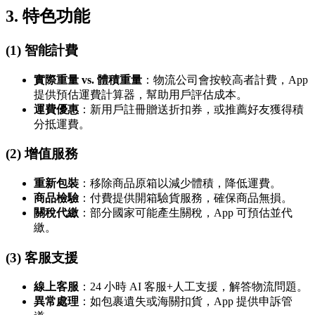
3. 特色功能
(1) 智能計費
實際重量 vs. 體積重量
：物流公司會按較高者計費，App
提供預估運費計算器，幫助用戶評估成本。
運費優惠
：新用戶註冊贈送折扣券，或推薦好友獲得積
分抵運費。
(2) 增值服務
重新包裝
：移除商品原箱以減少體積，降低運費。
商品檢驗
：付費提供開箱驗貨服務，確保商品無損。
關稅代繳
：部分國家可能產生關稅，App 可預估並代
繳。
(3) 客服支援
線上客服
：24 小時 AI 客服+人工支援，解答物流問題。
異常處理
：如包裹遺失或海關扣貨，App 提供申訴管