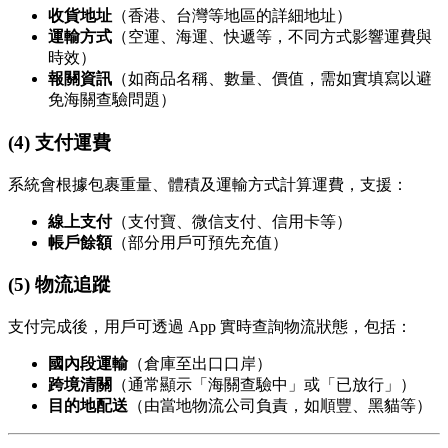
收貨地址
（香港、台灣等地區的詳細地址）
運輸方式
（空運、海運、快遞等，不同方式影響運費與
時效）
報關資訊
（如商品名稱、數量、價值，需如實填寫以避
免海關查驗問題）
(4) 支付運費
系統會根據包裹重量、體積及運輸方式計算運費，支援：
線上支付
（支付寶、微信支付、信用卡等）
帳戶餘額
（部分用戶可預先充值）
(5) 物流追蹤
支付完成後，用戶可透過 App 實時查詢物流狀態，包括：
國內段運輸
（倉庫至出口口岸）
跨境清關
（通常顯示「海關查驗中」或「已放行」）
目的地配送
（由當地物流公司負責，如順豐、黑貓等）