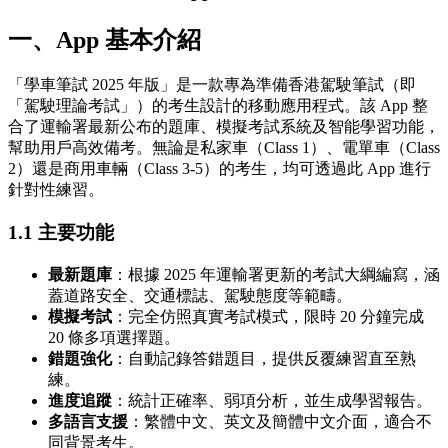
一、App 基本介紹
「學車筆試 2025 年版」是一款專為準備香港駕駛筆試（即
「駕駛理論考試」）的考生設計的移動應用程式。該 App 整
合了運輸署最新公布的題庫、模擬考試系統及智能學習功能，
幫助用戶高效備考。無論是私家車（Class 1）、電單車（Class
2）還是商用車輛（Class 3-5）的考生，均可透過此 App 進行
針對性練習。
1.1 主要功能
最新題庫
：根據 2025 年運輸署更新的考試大綱編寫，涵
蓋道路安全、交通標誌、駕駛態度等範疇。
模擬考試
：完全仿照真實考試模式，限時 20 分鐘完成
20 條多項選擇題。
錯題強化
：自動記錄答錯題目，提供反覆練習直至熟
練。
進度追蹤
：統計正確率、弱項分析，並生成學習報告。
多語言支援
：繁體中文、英文及簡體中文介面，適合不
同背景考生。