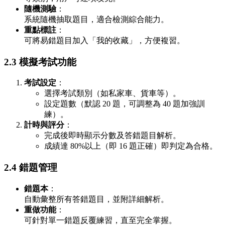
隨機測驗
：
系統隨機抽取題目，適合檢測綜合能力。
重點標註
：
可將易錯題目加入「我的收藏」，方便複習。
2.3 模擬考試功能
考試設定
：
選擇考試類別（如私家車、貨車等）。
設定題數（默認 20 題，可調整為 40 題加強訓
練）。
計時與評分
：
完成後即時顯示分數及答錯題目解析。
成績達 80%以上（即 16 題正確）即判定為合格。
2.4 錯題管理
錯題本
：
自動彙整所有答錯題目，並附詳細解析。
重做功能
：
可針對單一錯題反覆練習，直至完全掌握。