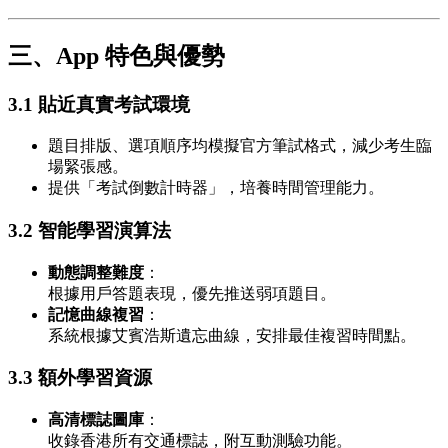
三、App 特色與優勢
3.1 貼近真實考試環境
題目排版、選項順序均模擬官方筆試格式，減少考生臨
場緊張感。
提供「考試倒數計時器」，培養時間管理能力。
3.2 智能學習演算法
動態調整難度
：
根據用戶答題表現，優先推送弱項題目。
記憶曲線複習
：
系統根據艾賓浩斯遺忘曲線，安排最佳複習時間點。
3.3 額外學習資源
高清標誌圖庫
：
收錄香港所有交通標誌，附互動測驗功能。