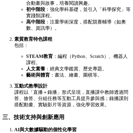
合動畫與故事，培養閱讀興趣。
初中階段
：強化學科基礎，並引入「科學探究」等
實踐類課程。
高中階段
：注重學術深度，搭配競賽輔導（如奧
數、資訊學）。
素質教育特色課程
包括：
STEAM教育
：編程（Python、Scratch）、機器人
課程。
人文素養
：經典文學鑑賞、歷史專題。
藝術與體育
：書法、繪畫、圍棋等。
互動式教學設計
課程以「直播＋錄播」形式呈現，直播課中教師透過問
答、搶答、分組任務等互動工具提升參與感；錄播課則
搭配動畫、實驗影片等資源，強化學習效果。
三、技術支持與創新應用
AI與大數據驅動的個性化學習