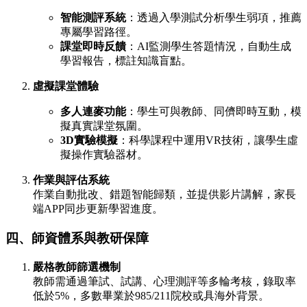
智能測評系統
：透過入學測試分析學生弱項，推薦
專屬學習路徑。
課堂即時反饋
：AI監測學生答題情況，自動生成
學習報告，標註知識盲點。
虛擬課堂體驗
多人連麥功能
：學生可與教師、同儕即時互動，模
擬真實課堂氛圍。
3D實驗模擬
：科學課程中運用VR技術，讓學生虛
擬操作實驗器材。
作業與評估系統
作業自動批改、錯題智能歸類，並提供影片講解，家長
端APP同步更新學習進度。
四、師資體系與教研保障
嚴格教師篩選機制
教師需通過筆試、試講、心理測評等多輪考核，錄取率
低於5%，多數畢業於985/211院校或具海外背景。