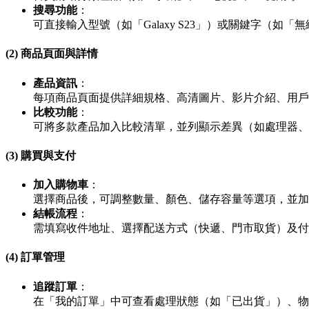
搜尋功能
：
可直接輸入型號（如「Galaxy S23」）或關鍵字（
(2) 商品頁面與詳情
產品資訊
：
每項商品頁面提供詳細規格、高清圖片、影片介紹、用戶
比較功能
：
可將多款產品加入比較清單，並列顯示差異（如處理器、
(3) 購買與支付
加入購物車
：
選擇商品後，可調整數量、顏色、儲存容量等選項，並加
結帳流程
：
需填寫收件地址、選擇配送方式（快遞、門市取貨）及付款方
(4) 訂單管理
追蹤訂單
：
在「我的訂單」中可查看處理狀態（如「已出貨」）、物