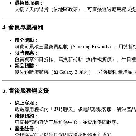
退換貨服務
：
支援 7 天內退貨（依地區政策），可直接透過應用程式
4. 會員專屬福利
積分獎勵
：
消費可累積三星會員點數（Samsung Rewards），用
限時優惠
：
會員獨享節日折扣、舊換新補貼（如手機折價）、生日禮
新品預購
：
優先預購旗艦機（如 Galaxy Z 系列），並獲贈限量贈
5. 售後服務與支援
線上客服
：
透過應用程式內「即時聊天」或電話聯繫客服，解決產品
維修預約
：
可直接預約附近三星維修中心，並查詢保固狀態。
產品註冊
：
登錄購買商品以延長保固或接收韌體更新通知。