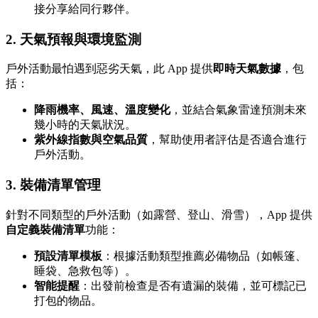
接分享給同行夥伴。
2. 天氣預報與環境監測
戶外活動最怕遇到惡劣天氣，此 App 提供
即時天氣數據
，包
括：
降雨機率、風速、溫度變化
，並結合氣象雷達預測未來
幾小時的天氣狀況。
紫外線指數與空氣品質
，幫助使用者評估是否適合進行
戶外活動。
3. 裝備清單管理
針對不同類型的戶外活動（如露營、登山、滑雪），App 提供
自定義裝備清單
功能：
預設清單模板
：根據活動類型推薦必備物品（如帳篷、
睡袋、急救包等）。
智能提醒
：出發前檢查是否有遺漏的裝備，並可標記已
打包的物品。