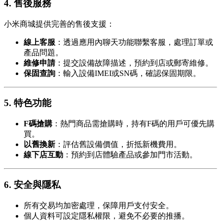
4. 售後服務
小米商城提供完善的售後支援：
線上客服
：透過應用內聊天功能聯繫客服，處理訂單或
產品問題。
維修申請
：提交設備故障描述，預約到店或郵寄維修。
保固查詢
：輸入設備IMEI或SN碼，確認保固期限。
5. 特色功能
F碼搶購
：熱門商品需搶購時，持有F碼的用戶可優先購
買。
以舊換新
：評估舊設備價值，折抵新機費用。
線下店互動
：預約到店體驗產品或參加門市活動。
6. 安全與隱私
所有交易均加密處理，保障用戶支付安全。
個人資料可設定隱私權限，避免不必要的推播。