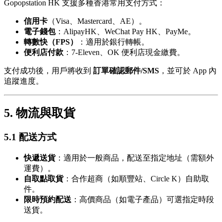
Gopopstation HK 支援多種香港常用支付方式：
信用卡
（Visa、Mastercard、AE）。
電子錢包
：AlipayHK、WeChat Pay HK、PayMe。
轉數快（FPS）
：適用於銀行轉帳。
便利店付款
：7-Eleven、OK 便利店現金繳費。
支付成功後，用戶將收到
訂單確認郵件/SMS
，並可於 App 內
追蹤進度。
5. 物流與取貨
5.1 配送方式
快遞送貨
：適用於一般商品，配送至指定地址（需額外
運費）。
自取點取貨
：合作超商（如順豐站、Circle K）自助取
件。
限時預約配送
：高價商品（如電子產品）可選指定時段
送貨。