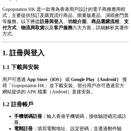
Gopopstation HK 是一款專為香港用戶設計的電子商務應用程
式，主要提供預訂及購買流行商品、限量版產品、演唱會門票
等服務。以下將從
註冊與登入
、
功能介面
、
商品選購流程
、
支
付方式
、
物流與取貨
以及
客戶服務
六大方面，詳細解析其運作
方式。
1. 註冊與登入
1.1 下載與安裝
用戶可透過
App Store（iOS）
或
Google Play（Android）
搜
尋「Gopopstation HK」並下載安裝。部分用戶亦可透過官方
網站提供的 APK 檔案（Android）直接安裝。
1.2 註冊帳戶
手機號碼註冊
：輸入香港手機號碼，接收驗證碼完成註
冊。
電郵註冊
：填寫電郵地址、設定密碼，並透過郵件驗