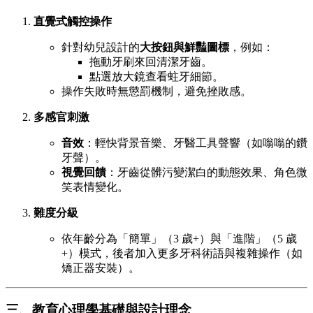
直覺式觸控操作
針對幼兒設計的
大按鈕與鮮豔圖標
，例如：
拖動牙刷來回清潔牙齒。
點選放大鏡查看蛀牙細節。
操作失敗時無懲罰機制，避免挫敗感。
多感官刺激
音效
：輕快背景音樂、牙醫工具聲響（如嗡嗡的鑽
牙聲）。
視覺回饋
：牙齒從髒污變潔白的動態效果、角色微
笑表情變化。
難度分級
依年齡分為「簡單」（3 歲+）與「進階」（5 歲
+）模式，後者加入更多牙科術語與複雜操作（如
矯正器安裝）。
三、教育心理學基礎與設計理念