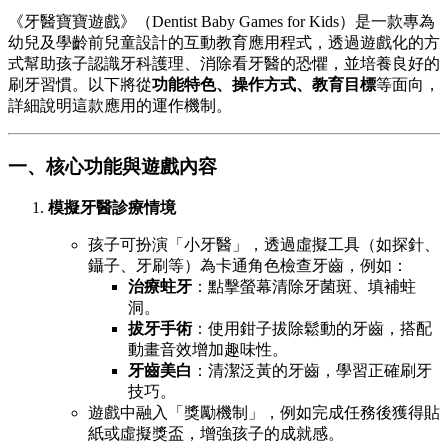
《牙醫寶寶遊戲》（Dentist Baby Games for Kids）是一款專為
幼兒及學齡前兒童設計的互動教育應用程式，透過遊戲化的方
式幫助孩子認識牙科護理、消除看牙醫的恐懼，並培養良好的
刷牙習慣。以下將從
功能特色、操作方式、教育目標
等面向，
詳細說明這款應用的運作機制。
一、核心功能與遊戲內容
模擬牙醫診療情境
孩子可扮演「小牙醫」，透過虛擬工具（如探針、
鑷子、牙刷等）為卡通角色檢查牙齒，例如：
治療蛀牙
：點擊螢幕清除牙菌斑、填補蛀
洞。
拔牙手術
：使用鉗子拔除鬆動的牙齒，搭配
動畫音效增加趣味性。
牙齒美白
：清潔泛黃的牙齒，學習正確刷牙
技巧。
遊戲中融入「獎勵機制」，例如完成任務後獲得貼
紙或虛擬獎盃，增強孩子的成就感。