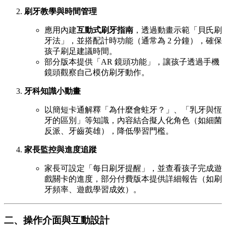
刷牙教學與時間管理
應用內建
互動式刷牙指南
，透過動畫示範「貝氏刷
牙法」，並搭配計時功能（通常為 2 分鐘），確保
孩子刷足建議時間。
部分版本提供「AR 鏡頭功能」，讓孩子透過手機
鏡頭觀察自己模仿刷牙動作。
牙科知識小動畫
以簡短卡通解釋「為什麼會蛀牙？」、「乳牙與恆
牙的區別」等知識，內容結合擬人化角色（如細菌
反派、牙齒英雄），降低學習門檻。
家長監控與進度追蹤
家長可設定「每日刷牙提醒」，並查看孩子完成遊
戲關卡的進度，部分付費版本提供詳細報告（如刷
牙頻率、遊戲學習成效）。
二、操作介面與互動設計