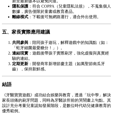
新至最新版本以避免閃退。
隱私保護
：符合 COPPA（兒童隱私法規），不蒐集個人
數據，廣告僅限於童書或教育產品。
離線模式
：下載後可無網路運行，適合外出使用。
五、家長實際應用建議
共同參與
：陪同孩子遊玩，解釋遊戲中的知識點（如：
「蛀牙細菌最愛糖分！」）。
連結現實
：遊戲後帶孩子實際刷牙，強化虛擬與真實經
驗的連結。
定期更新
：開發商常新增節慶主題（如萬聖節南瓜牙
齒），保持新鮮感。
結語
《牙醫寶寶遊戲》成功結合娛樂與教育，透過「玩中學」解決
家長頭痛的刷牙問題，同時為牙醫診所前的哭鬧畫上句點。其
設計充分考量兒童認知發展階段，是數位時代幼兒健康教育的
優秀範例。