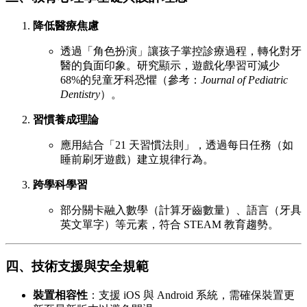
降低醫療焦慮
透過「角色扮演」讓孩子掌控診療過程，轉化對牙
醫的負面印象。研究顯示，遊戲化學習可減少
68%的兒童牙科恐懼（參考：
Journal of Pediatric
Dentistry
）。
習慣養成理論
應用結合「21 天習慣法則」，透過每日任務（如
睡前刷牙遊戲）建立規律行為。
跨學科學習
部分關卡融入數學（計算牙齒數量）、語言（牙具
英文單字）等元素，符合 STEAM 教育趨勢。
四、技術支援與安全規範
裝置相容性
：支援 iOS 與 Android 系統，需確保裝置更