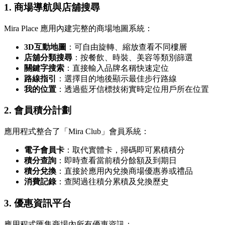
1. 商場導航與店舖搜尋
Mira Place 應用內建完整的商場地圖系統：
3D互動地圖
：可自由旋轉、縮放查看不同樓層
店舖分類搜尋
：按餐飲、時裝、美容等類別篩選
關鍵字搜索
：直接輸入品牌名稱快速定位
路線指引
：選擇目的地後顯示最佳步行路線
我的位置
：透過藍牙信標技術實時定位用戶所在位置
2. 會員積分計劃
應用程式整合了「Mira Club」會員系統：
電子會員卡
：取代實體卡，掃碼即可累積積分
積分查詢
：即時查看當前積分餘額及到期日
積分兌換
：直接於應用內兌換商場優惠券或禮品
消費記錄
：查閱過往積分累積及兌換歷史
3. 優惠資訊平台
應用程式匯集商場內所有優惠資訊：