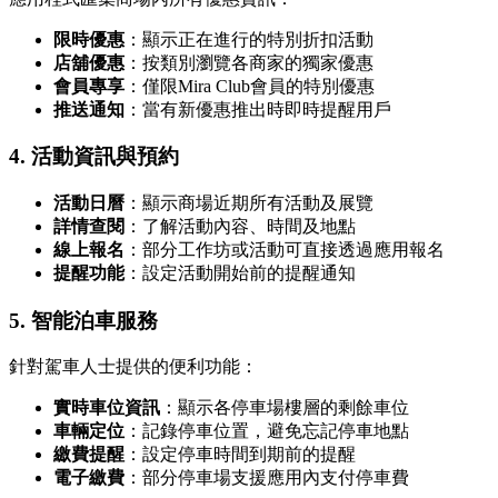
限時優惠
：顯示正在進行的特別折扣活動
店舖優惠
：按類別瀏覽各商家的獨家優惠
會員專享
：僅限Mira Club會員的特別優惠
推送通知
：當有新優惠推出時即時提醒用戶
4. 活動資訊與預約
活動日曆
：顯示商場近期所有活動及展覽
詳情查閱
：了解活動內容、時間及地點
線上報名
：部分工作坊或活動可直接透過應用報名
提醒功能
：設定活動開始前的提醒通知
5. 智能泊車服務
針對駕車人士提供的便利功能：
實時車位資訊
：顯示各停車場樓層的剩餘車位
車輛定位
：記錄停車位置，避免忘記停車地點
繳費提醒
：設定停車時間到期前的提醒
電子繳費
：部分停車場支援應用內支付停車費