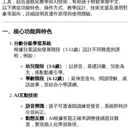
工具，結合遊戲化教學與AI技術，幫助孩子輕鬆掌握中文。
以下將從功能特色、操作方式、教學設計、技術支援及適用對
象等面向，詳細說明其運作原理與使用體驗。
一、核心功能與特色
分齡分級學習系統
根據兒童認知發展階段（3-12歲）設計不同難度的課
程，例如：
幼兒階段（3-6歲）
：以拼音、基礎詞彙、兒歌為
主，搭配動畫引導。
學齡階段（6-12歲）
：延伸至造句、閱讀理解、成
語故事，並結合小學課綱。
AI互動技術
語音辨識
：孩子可透過朗讀練習發音，系統即時評
分並糾正。
動態反饋
：AI根據答題正確率調整後續題目難
度，實現個人化學習路徑。