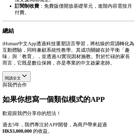
訂閱制收費
：免費版僅開放基礎單元，進階內容需按月
付費。
總結
iHuman中文App透過科技重塑語言學習，將枯燥的背誦轉化為
互動體驗，同時兼顧系統性教學。其成功關鍵在於平衡「趣
味」與「教育」，並透過AI實現因材施教。對於忙碌的家長
而言，它既是數位保姆，亦是專業的中文啟蒙老師。
閱讀全文
與我們合作
如果你想寫一個類似模式的APP
歡迎跟我們分享你的想法！
過去5年，我們專注於APP開發，為商戶帶來超過
HK$3,000,000
的收益。