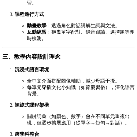
習。
課程進行方式
動畫教學
：透過角色對話講解生詞與文法。
互動練習
：拖曳單字配對、錄音跟讀、選擇題等即
時檢測。
三、教學內容設計理念
沉浸式語言環境
全中文介面搭配圖像輔助，減少母語干擾。
每單元穿插文化小知識（如節慶習俗），深化語言
背景。
螺旋式課程架構
關鍵詞彙（如顏色、數字）會在不同單元重複出
現，但逐步擴展應用（從單字→短句→對話）。
跨學科整合