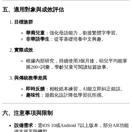
五、適用對象與成效評估
目標族群
華裔兒童
：強化母語能力，銜接繁體字學習。
非華語學生
：從零基礎培養中文興趣。
實際成效
根據內部研究，持續使用3個月後，幼兒平均能掌
握200+詞彙，學齡兒童可閱讀短篇故事。
與傳統教學差異
即時反饋
：相較紙本練習，AI能立即糾正錯誤。
趣味性
：遊戲化設計降低學習抗拒感。
六、注意事項與限制
設備需求
：需iOS 10或Android 7以上版本，部分AR功能
僅支援高階機型。