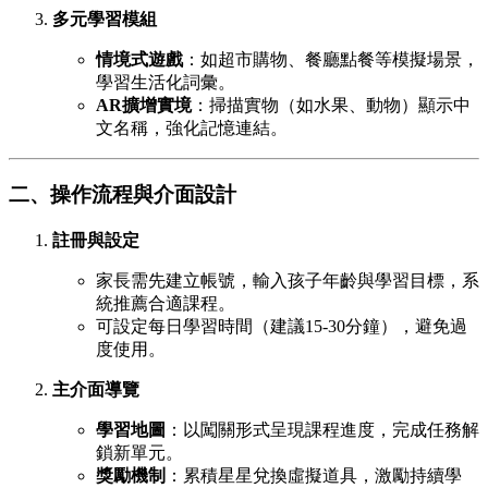
多元學習模組
情境式遊戲
：如超市購物、餐廳點餐等模擬場景，
學習生活化詞彙。
AR擴增實境
：掃描實物（如水果、動物）顯示中
文名稱，強化記憶連結。
二、操作流程與介面設計
註冊與設定
家長需先建立帳號，輸入孩子年齡與學習目標，系
統推薦合適課程。
可設定每日學習時間（建議15-30分鐘），避免過
度使用。
主介面導覽
學習地圖
：以闖關形式呈現課程進度，完成任務解
鎖新單元。
獎勵機制
：累積星星兌換虛擬道具，激勵持續學