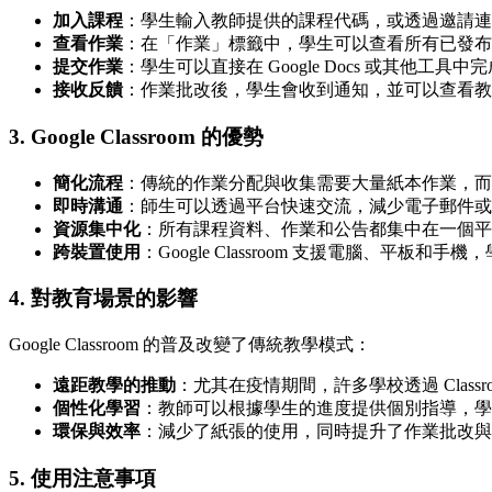
加入課程
：學生輸入教師提供的課程代碼，或透過邀請連
查看作業
：在「作業」標籤中，學生可以查看所有已發布
提交作業
：學生可以直接在 Google Docs 或其他工
接收反饋
：作業批改後，學生會收到通知，並可以查看教
3.
Google Classroom 的優勢
簡化流程
：傳統的作業分配與收集需要大量紙本作業，而 Goo
即時溝通
：師生可以透過平台快速交流，減少電子郵件或
資源集中化
：所有課程資料、作業和公告都集中在一個平
跨裝置使用
：Google Classroom 支援電腦、平板
4.
對教育場景的影響
Google Classroom 的普及改變了傳統教學模式：
遠距教學的推動
：尤其在疫情期間，許多學校透過 Class
個性化學習
：教師可以根據學生的進度提供個別指導，學
環保與效率
：減少了紙張的使用，同時提升了作業批改與
5.
使用注意事項