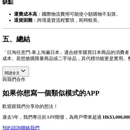
缺點
運費成本高
：國際物流費用可能使小額購物不划算。
退貨困難
：跨境退貨流程繁瑣，耗時較長。
五、總結
「日淘任意門-掌上淘遍日本」適合經常購買日本商品的消費
成本。若想搶購限量商品或二手珍品，其代標功能更是實用。
閱讀全文
與我們合作
如果你想寫一個類似模式的APP
歡迎跟我們分享你的想法！
過去5年，我們專注於APP開發，為商戶帶來超過
HK$3,000,00
預約諮詢
聯絡我們