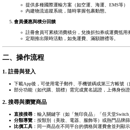
提供多種國際運輸方案（如空運、海運、EMS等）
內建物流追蹤系統，隨時掌握包裹動態。
會員優惠與積分回饋
註冊會員可累積消費積分，兌換折扣券或運費抵用
定期推出限時活動，如免運費、滿額贈禮等。
二、操作流程
1. 註冊與登入
下載App後，可使用電子郵件、手機號碼或第三方帳號（如Fac
部分功能（如代購、競標）需完成實名認證，上傳身份證
2. 搜尋與瀏覽商品
直接搜尋
：輸入關鍵字（如「無印良品」「任天堂Switc
分類導覽
：按類別（美妝、電器、服飾等）或熱門品牌篩
比價工具
：同一商品在不同平台的價格與運費會並列顯示