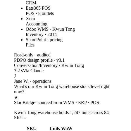
CRM
Eats365 POS
POS · 8 outlets
Xero
Accounting
Odoo WMS · Kwun Tong
Inventory · 2014
SharePoint · pricing
Files
Read-only · audited
PDPO design profile · v3.1
Conversation
/
Inventory · Kwun Tong
3.2 s
Via Claude
J
Jane W. · operations
What’s our Kwun Tong warehouse stock level right
now?
★
Star Bridge
· sourced from WMS · ERP · POS
Kwun Tong warehouse holds
1,247
units across
84
SKUs.
SKU
Units
WoW