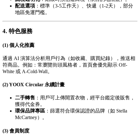
配送選項
：標準（3-5工作天）、快遞（1-2天），部分
地區免運門檻。
4. 特色服務
(1) 個人化推薦
通過 AI 演算法分析用戶行為（如收藏、購買紀錄），推送相
符商品。例如：常瀏覽街頭風格者，首頁會優先顯示 Off-
White 或 A-Cold-Wall。
(2) YOOX Circular 永續計畫
二手轉售
：用戶可上傳閒置衣物，經平台鑑定後販售，
獲得代金券。
環保品牌專區
：篩選符合環保認證的品牌（如 Stella
McCartney）。
(3) 會員制度