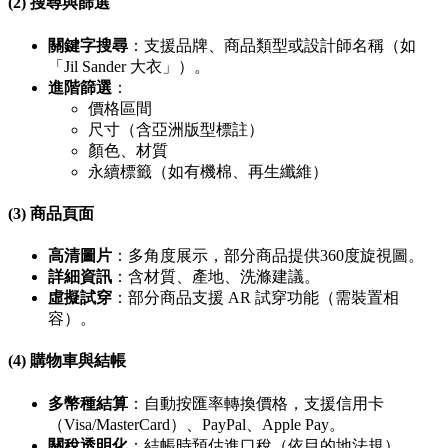
(2) 搜尋與篩選
關鍵字搜尋
：支援品牌、商品類型或設計師名稱（如
「Jil Sander 大衣」）。
進階篩選
：
價格區間
尺寸（含亞洲版型標註）
顏色、材質
永續標籤（如有機棉、再生纖維）
(3) 商品頁面
高清圖片
：多角度展示，部分商品提供360度旋視圖。
詳細資訊
：含材質、產地、洗滌建議。
虛擬試穿
：部分商品支援 AR 試穿功能（需裝置相
容）。
(4) 購物車與結帳
多幣種結算
：自動按匯率轉換價格，支援信用卡
（Visa/MasterCard）、PayPal、Apple Pay。
關稅透明化
：結帳時預估進口稅（依目的地法規）。