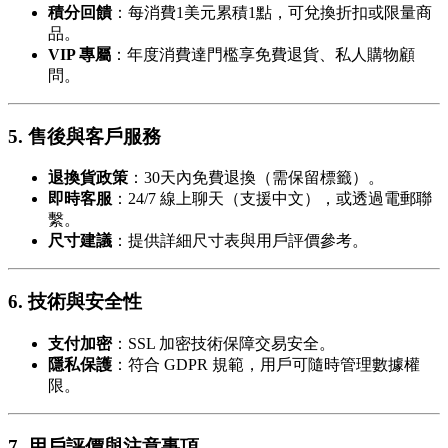
積分回饋
：每消費1美元累積1點，可兌換折扣或限量商
品。
VIP 專屬
：年度消費達門檻享免費退貨、私人購物顧
問。
5. 售後與客戶服務
退換貨政策
：30天內免費退換（需保留標籤）。
即時客服
：24/7 線上聊天（支援中文），或透過電郵聯
繫。
尺寸建議
：提供詳細尺寸表與用戶評價參考。
6. 技術與安全性
支付加密
：SSL 加密技術保障交易安全。
隱私保護
：符合 GDPR 規範，用戶可隨時管理數據權
限。
7. 用戶評價與注意事項