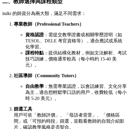
二、教師選擇與課程類型
italki 的師資分為兩大類，滿足不同需求：
專業教師（Professional Teachers）
資格認證
：需提交教學證書或相關學歷證明（如
TESOL、DELE 考官資格等），適合應試或系統
化學習。
課程特點
：提供結構化教材，例如文法解析、考試
技巧訓練，價格通常較高（每小時約 15-40 美
元）。
社區導師（Community Tutors）
自由教學
：無需專業認證，以會話練習、文化分享
為主，適合想輕鬆學口語的用戶，收費較低（每小
時 5-20 美元）。
篩選工具
用戶可依「教師評價」、「母語者背景」、「價格區
間」或「可預約時段」篩選，並觀看教師的自我介紹影
片，確認教學風格是否契合。