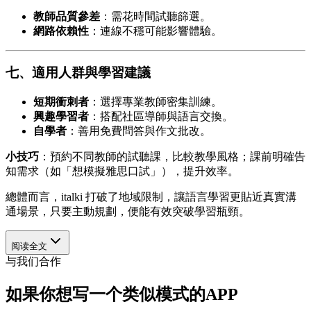
教師品質參差
：需花時間試聽篩選。
網路依賴性
：連線不穩可能影響體驗。
七、適用人群與學習建議
短期衝刺者
：選擇專業教師密集訓練。
興趣學習者
：搭配社區導師與語言交換。
自學者
：善用免費問答與作文批改。
小技巧
：預約不同教師的試聽課，比較教學風格；課前明確告
知需求（如「想模擬雅思口試」），提升效率。
總體而言，italki 打破了地域限制，讓語言學習更貼近真實溝
通場景，只要主動規劃，便能有效突破學習瓶頸。
阅读全文
与我们合作
如果你想写一个类似模式的APP