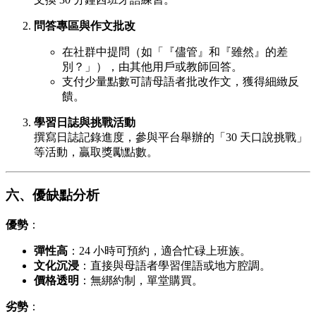
問答專區與作文批改
在社群中提問（如「『儘管』和『雖然』的差
別？」），由其他用戶或教師回答。
支付少量點數可請母語者批改作文，獲得細緻反
饋。
學習日誌與挑戰活動
撰寫日誌記錄進度，參與平台舉辦的「30 天口說挑戰」
等活動，贏取獎勵點數。
六、優缺點分析
優勢
：
彈性高
：24 小時可預約，適合忙碌上班族。
文化沉浸
：直接與母語者學習俚語或地方腔調。
價格透明
：無綁約制，單堂購買。
劣勢
：