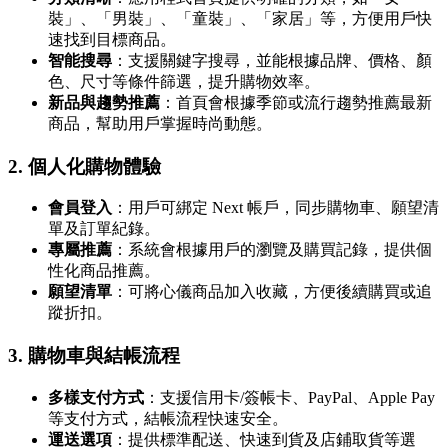
裝」、「男裝」、「童裝」、「家居」等，方便用戶快
速找到目標商品。
智能搜尋
：支援關鍵字搜尋，並能根據品牌、價格、顏
色、尺寸等條件篩選，提升購物效率。
新品與趨勢推薦
：首頁會根據季節或流行趨勢推薦最新
商品，幫助用戶掌握時尚動態。
2.
個人化購物體驗
會員登入
：用戶可綁定 Next 帳戶，同步購物車、願望清
單及訂單紀錄。
專屬推薦
：系統會根據用戶的瀏覽及購買記錄，提供個
性化商品推薦。
願望清單
：可將心儀商品加入收藏，方便後續購買或追
蹤折扣。
3.
購物車與結帳流程
多樣支付方式
：支援信用卡/簽帳卡、PayPal、Apple Pay
等支付方式，結帳流程快速安全。
運送選項
：提供標準配送、快速到貨及店鋪取貨等選