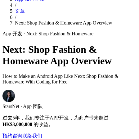
/
文章
/
Next: Shop Fashion & Homeware App Overview
App 开发
· Next: Shop Fashion & Homeware
Next: Shop Fashion &
Homeware App Overview
How to Make an Android App Like Next: Shop Fashion &
Homeware With Coding for Free
StarsNet · App 团队
过去5年，我们专注于APP开发，为商户带来超过
HK$3,000,000
的收益。
预约咨询
联络我们