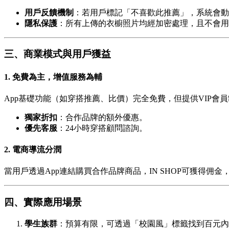
用戶反饋機制
：若用戶標記「不喜歡此推薦」，系統會動
隱私保護
：所有上傳的衣櫥照片均經加密處理，且不會用
三、商業模式與用戶獲益
1.
免費為主，增值服務為輔
App基礎功能（如穿搭推薦、比價）完全免費，但提供VIP會
獨家折扣
：合作品牌的額外優惠。
優先客服
：24小時穿搭顧問諮詢。
2.
電商導流分潤
當用戶透過App連結購買合作品牌商品，IN SHOP可獲得
四、實際應用場景
學生族群
：預算有限，可透過「校園風」標籤找到百元內