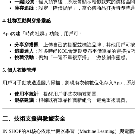
一鍵比價
：輸入預算後，系統會顯示相似款式的價格區間
庫存追蹤
：設定「降價提醒」，當心儀商品打折時即時通
4.
社群互動與穿搭靈感
App內建「時尚社群」功能，用戶可：
分享穿搭照
：上傳自己的搭配並標註品牌，其他用戶可按
追蹤達人
：許多時尚KOL會定期發布平價單品的穿搭技巧
挑戰活動
：例如「一週不重複穿搭」，激發創作靈感。
5.
個人衣櫥管理
用戶可手動或透過圖片掃描，將現有衣物數位化存入App，系
使用率統計
：提醒用戶哪些衣物被閒置。
混搭建議
：根據既有單品推薦新組合，避免重複購買。
二、技術支援與數據安全
IN SHOP的AI核心依賴**機器學習（Machine Learning）
與
電腦