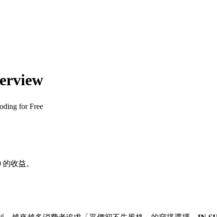
rview
ing for Free
0
的收益。