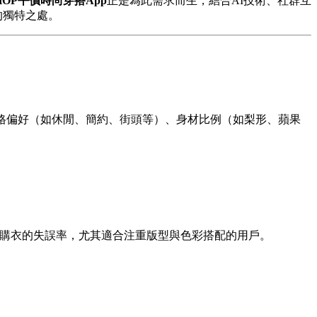
SHOP平價時尚穿搭App
正是為此需求而生，結合AI技術、社群互
的獨特之處。
格偏好（如休閒、簡約、街頭等）、身材比例（如梨形、蘋果
上購衣的失誤率，尤其適合注重版型與色彩搭配的用戶。