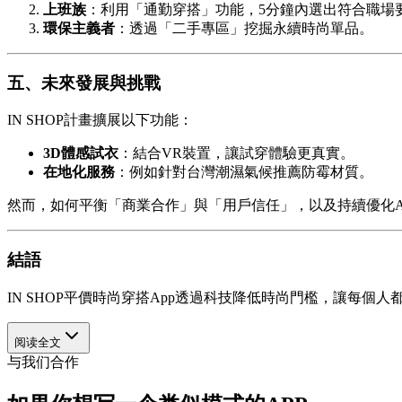
上班族
：利用「通勤穿搭」功能，5分鐘內選出符合職場
環保主義者
：透過「二手專區」挖掘永續時尚單品。
五、未來發展與挑戰
IN SHOP計畫擴展以下功能：
3D體感試衣
：結合VR裝置，讓試穿體驗更真實。
在地化服務
：例如針對台灣潮濕氣候推薦防霉材質。
然而，如何平衡「商業合作」與「用戶信任」，以及持續優化
結語
IN SHOP平價時尚穿搭App透過科技降低時尚門檻，讓每
阅读全文
与我们合作