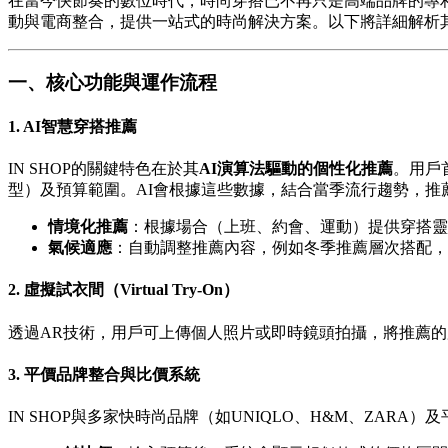
在當今快節奏的數位時代，時尚穿搭已不再只是高端品牌的專
動與電商整合，提供一站式的時尚解決方案。以下將詳細解析其
一、核心功能與運作流程
1.
AI智慧穿搭推薦
IN SHOP的關鍵特色在於其
AI演算法驅動的個性化推薦
。用戶
型）及預算範圍。AI會根據這些數據，結合當季流行趨勢，推
情境化推薦
：根據場合（上班、約會、運動）提供穿搭靈
氣候適應
：自動調整推薦內容，例如冬季推薦層次搭配，
2.
虛擬試衣間（Virtual Try-On）
透過AR技術，用戶可上傳個人照片或即時鏡頭拍攝，將推薦
3.
平價品牌整合與比價系統
IN SHOP與多家快時尚品牌（如UNIQLO、H&M、ZAR