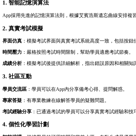
1. 智能記憶演算法
App採用先進的記憶演算法則，根據艾賓浩斯遺忘曲線安排複
2. 真實考試模擬
界面仿真
：模擬考試界面與真實考試系統高度一致，包括按鈕
時間壓力
：嚴格按照考試時間限制，幫助學員適應考試節奏。
成績分析
：模擬考試後提供詳細解析，指出錯誤原因和相關知
3. 社區互動
學員交流區
：學員可以在App內分享備考心得、提問解惑。
專家答疑
：有專業教練在線解答學員的疑難問題。
考試經驗分享
：已通過考試的學員可以分享真實考試經驗和技
4. 個性化學習計劃