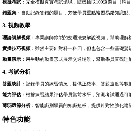
模擬考試
：完全模擬真實考試環境，隨機抽取100道題目（科
錯題集
：自動記錄答錯的題目，方便學員重點複習易錯知識點
3. 視頻教學
理論講解視頻
：專業講師錄製的交通法規解說視頻，幫助理解
實操技巧視頻
：雖然主要針對科一科四，但也包含一些基礎駕
動畫演示
：用生動的動畫形式展示交通場景，幫助學員直觀理
4. 考試分析
答題統計
：記錄學員的練習情況，提供正確率、答題速度等數
能力評估
：根據練習結果評估學員當前水平，預測考試通過可
薄弱環節分析
：智能識別學員的知識短板，提供針對性強化建
特色功能