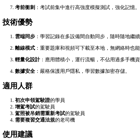
考前衝刺
：考試前集中進行高強度模擬測試，強化記憶。
技術優勢
雲端同步
：學習記錄在多設備間自動同步，隨時隨地繼續
離線模式
：重要題庫和視頻可下載至本地，無網絡時也能
輕量化設計
：應用體積小，運行流暢，不佔用過多手機資
數據安全
：嚴格保護用戶隱私，學習數據加密存儲。
適用人群
初次申領駕駛證
的學員
增駕考試
的駕駛員
駕照被吊銷需重新考試
的駕駛員
需要複習交通法規
的老司機
使用建議