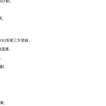
習計劃。
慣。
QQ等第三方登錄。
應題庫。
。
劃。
果。