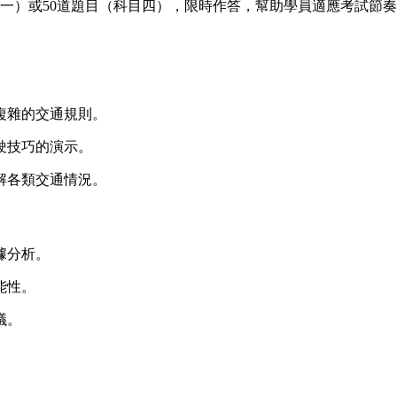
目一）或50道題目（科目四），限時作答，幫助學員適應考試節
。
複雜的交通規則。
駛技巧的演示。
解各類交通情況。
據分析。
能性。
議。