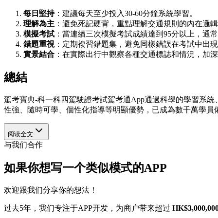
每日堅持
：建議每天至少投入30-60分鐘系統學習。
理解為主
：避免死記硬背，重點理解交通規則的內在邏輯
模擬考試
：當連續三次模擬考試成績達到95分以上，通
錯題重視
：定期複習錯題集，避免同樣錯誤在考試中出現
實景結合
：在實際出行中觀察各種交通標誌和情況，加深
總結
駕考寶典-科一科四駕駛證考試駕考通App通過科學的學習系
性強、隨時可學、個性化指導等明顯優勢，已成為數千萬學員
阅读全文
与我们合作
如果你想写一个类似模式的APP
欢迎跟我们分享你的想法！
过去5年，我们专注于APP开发，为商户带来超过
HK$3,000,00