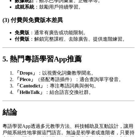
數據統計
：顯示已學詞彙量、正確率等。
成就系統
：鼓勵用戶持續學習。
(3) 付費與免費版本差異
免費版
：通常有廣告或功能限制。
付費版
：解鎖完整課程、去除廣告、提供進階練習。
5. 熱門粵語學習App推薦
「Drops」
：以視覺化詞彙教學聞名。
「Pleco」
（搭配粵語插件）：適合查詢單字發音。
「Cantodict」
：專注粵語詞典與例句。
「HelloTalk」
：結合語言交換社群。
結論
粵語學習App透過多元教學方法、科技輔助及互動設計，讓用
戶能系統性地掌握這門語言。無論是初學者或進階者，只要持