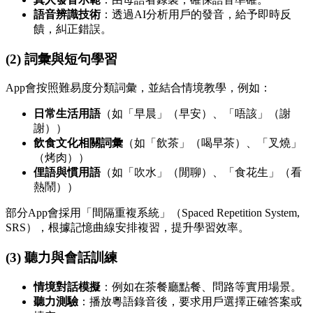
語音辨識技術
：透過AI分析用戶的發音，給予即時反
饋，糾正錯誤。
(2) 詞彙與短句學習
App會按照難易度分類詞彙，並結合情境教學，例如：
日常生活用語
（如「早晨」（早安）、「唔該」（謝
謝））
飲食文化相關詞彙
（如「飲茶」（喝早茶）、「叉燒」
（烤肉））
俚語與慣用語
（如「吹水」（閒聊）、「食花生」（看
熱鬧））
部分App會採用「間隔重複系統」（Spaced Repetition System,
SRS），根據記憶曲線安排複習，提升學習效率。
(3) 聽力與會話訓練
情境對話模擬
：例如在茶餐廳點餐、問路等實用場景。
聽力測驗
：播放粵語錄音後，要求用戶選擇正確答案或