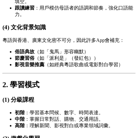
填空。
跟讀練習
：用戶模仿母語者的語調和節奏，強化口語能
力。
(4) 文化背景知識
粵語與香港、廣東文化密不可分，因此許多App會補充：
俗語典故
（如「鬼馬」形容幽默）
節慶習俗
（如「派利是」（發紅包））
影視音樂推薦
（如經典粵語歌曲或電影對白學習）
2. 學習模式
(1) 分級課程
初階
：學習基本問候、數字、時間表達。
中階
：掌握日常對話、購物、交通用語。
高階
：理解新聞、影視對白或專業領域詞彙。