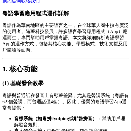
预约咨询
联络我们
粵語學習應用程式運作詳解
粵語作為華南地區的主要語言之一，在全球華人圈中擁有廣泛
的使用者。隨著科技發展，許多語言學習應用程式（App）應
運而生，專門幫助用戶掌握粵語。本文將詳細解析粵語學習
App的運作方式，包括其核心功能、學習模式、技術支援及用
戶體驗等面向。
1. 核心功能
(1) 基礎發音教學
粵語與普通話在發音上有顯著差異，尤其是聲調系統（粵語有
6-9個聲調，而普通話僅4個）。因此，優質的粵語學習App通
常會提供：
音標系統（如粵拼Jyutping或耶魯拼音）
：幫助用戶理
解發音規則。
真人發音示範
：由母語者錄製，確保語音準確。