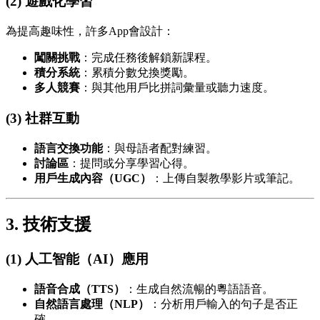
(2) 遊戲化學習
為提高趣味性，許多App會設計：
闖關挑戰
：完成任務後解鎖新課程。
積分系統
：累積分數兌換獎勵。
多人競賽
：與其他用戶比拼詞彙量或聽力速度。
(3) 社群互動
語言交換功能
：與母語者配對練習。
討論區
：提問或分享學習心得。
用戶生成內容（UGC）
：上傳自製教學影片或筆記。
3. 技術支援
(1) 人工智能（AI）應用
語音合成（TTS）
：生成自然流暢的粵語語音。
自然語言處理（NLP）
：分析用戶輸入的句子是否正
確。